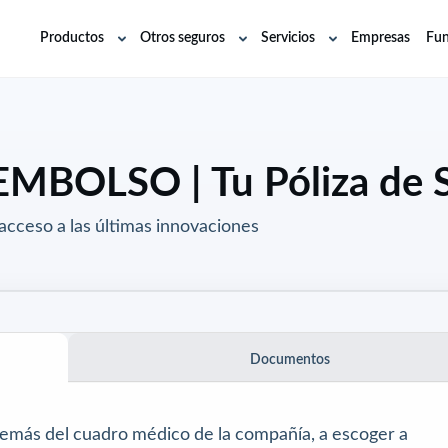
Productos
Otros seguros
Servicios
Empresas
Fun
Abrir
Abrir
Abrir
submenú
submenú
submenú
BOLSO | Tu Póliza de 
acceso a las últimas innovaciones
Documentos
demás del
cuadro médico
de la compañía, a escoger a