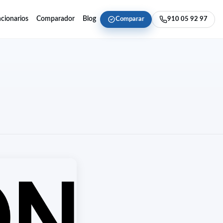
cionarios
Comparador
Blog
Comparar
910 05 92 97