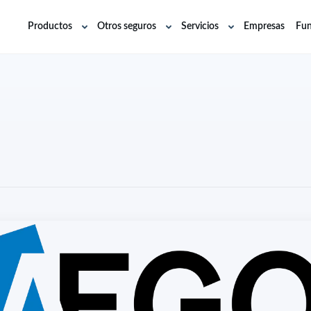
Productos
Otros seguros
Servicios
Empresas
Fun
Abrir
Abrir
Abrir
submenú
submenú
submenú