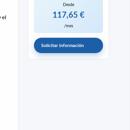
Desde
117,65 €
 el
/mes
Solicitar información