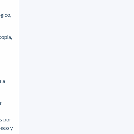
gico,
opia,
n a
r
s por
óseo y