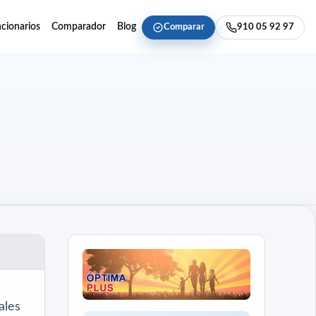
cionarios
Comparador
Blog
Comparar
910 05 92 97
ales