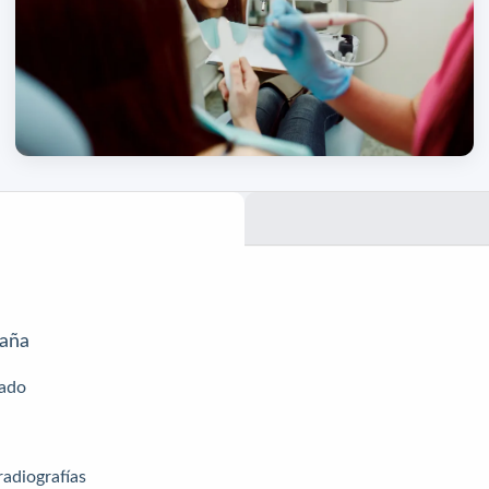
paña
cado
radiografías