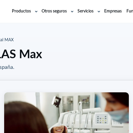
Productos
Otros seguros
Servicios
Empresas
Fun
Abrir
Abrir
Abrir
submenú
submenú
submenú
al MAX
LAS Max
spaña.