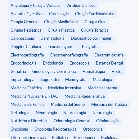
Angiología y Cirugía Vascular
Análisis Clínicos
Aparato Digestivo
Cardiología
Cirugía Cardiovascular
Cirugía General
Cirugía Maxilofacial
Cirugía Oral
Cirugía Pediátrica
Cirugía Plástica
Cirugía Torácica
Colonoscopia
Dermatología
Diagnóstico por Imagen
Doppler Cardíaco
Ecocardiograma
Ecografía
Electrocardiografía
Electroencefalografía
Electromiografía
Endocrinología
Endodoncia
Endoscopia
Estética Dental
Geriatría
Ginecología y Obstetricia
Hematología
Holter
Implantología
Logopedia
Mamografía
Mastología
Medicina Estética
Medicina Intensiva
Medicina Interna
Medicina Nuclear PET-TAC
Medicina Regenerativa
Medicina de Familia
Medicina del Sueño
Medicina del Trabajo
Nefrología
Neumología
Neurocirugía
Neurología
Nutrición y Dietética
Odontología General
Oftalmología
Oncología
Oncología Radioterápica
Ortodoncia
Otorrinolaringología
Pediatría
Periodoncia
Podología