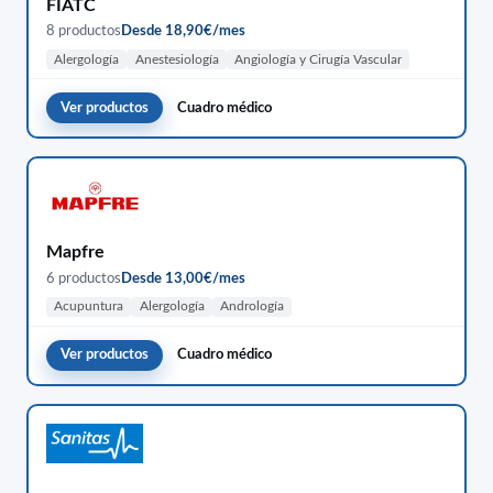
FIATC
8 productos
Desde 18,90€/mes
Alergología
Anestesiología
Angiología y Cirugía Vascular
Ver productos
Cuadro médico
Mapfre
6 productos
Desde 13,00€/mes
Acupuntura
Alergología
Andrología
Ver productos
Cuadro médico