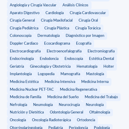
Angiología y Cirugía Vascular
Análisis Clínicos
Aparato Digestivo
Cardiología
Cirugía Cardiovascular
Cirugía General
Cirugía Maxilofacial
Cirugía Oral
Cirugía Pediátrica
Cirugía Plástica
Cirugía Torácica
Colonoscopia
Dermatología
Diagnóstico por Imagen
Doppler Cardíaco
Ecocardiograma
Ecografía
Electrocardiografía
Electroencefalografía
Electromiografía
Endocrinología
Endodoncia
Endoscopia
Estética Dental
Geriatría
Ginecología y Obstetricia
Hematología
Holter
Implantología
Logopedia
Mamografía
Mastología
Medicina Estética
Medicina Intensiva
Medicina Interna
Medicina Nuclear PET-TAC
Medicina Regenerativa
Medicina de Familia
Medicina del Sueño
Medicina del Trabajo
Nefrología
Neumología
Neurocirugía
Neurología
Nutrición y Dietética
Odontología General
Oftalmología
Oncología
Oncología Radioterápica
Ortodoncia
Otorrinolaringología
Pediatría
Periodoncia
Podología