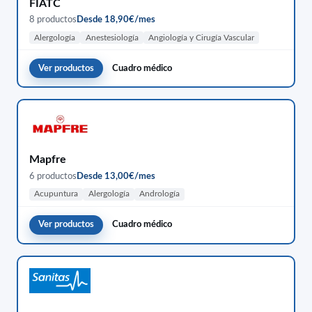
FIATC
8 productos
Desde 18,90€/mes
Alergología
Anestesiología
Angiología y Cirugía Vascular
Ver productos
Cuadro médico
Mapfre
6 productos
Desde 13,00€/mes
Acupuntura
Alergología
Andrología
Ver productos
Cuadro médico