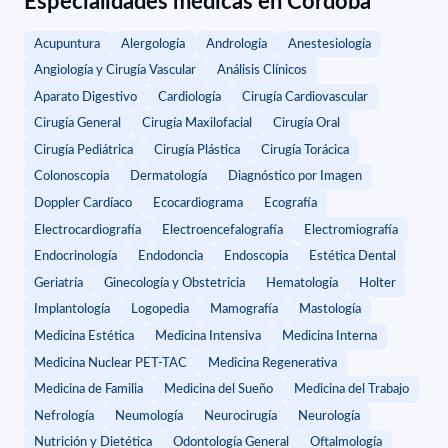
Especialidades médicas en Córdoba
Acupuntura
Alergología
Andrología
Anestesiología
Angiología y Cirugía Vascular
Análisis Clínicos
Aparato Digestivo
Cardiología
Cirugía Cardiovascular
Cirugía General
Cirugía Maxilofacial
Cirugía Oral
Cirugía Pediátrica
Cirugía Plástica
Cirugía Torácica
Colonoscopia
Dermatología
Diagnóstico por Imagen
Doppler Cardíaco
Ecocardiograma
Ecografía
Electrocardiografía
Electroencefalografía
Electromiografía
Endocrinología
Endodoncia
Endoscopia
Estética Dental
Geriatría
Ginecología y Obstetricia
Hematología
Holter
Implantología
Logopedia
Mamografía
Mastología
Medicina Estética
Medicina Intensiva
Medicina Interna
Medicina Nuclear PET-TAC
Medicina Regenerativa
Medicina de Familia
Medicina del Sueño
Medicina del Trabajo
Nefrología
Neumología
Neurocirugía
Neurología
Nutrición y Dietética
Odontología General
Oftalmología