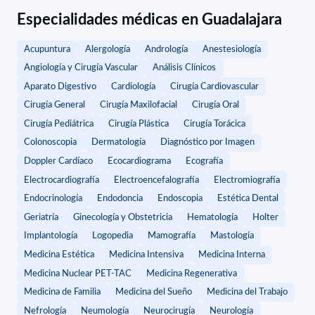
Especialidades médicas en Guadalajara
Acupuntura
Alergología
Andrología
Anestesiología
Angiología y Cirugía Vascular
Análisis Clínicos
Aparato Digestivo
Cardiología
Cirugía Cardiovascular
Cirugía General
Cirugía Maxilofacial
Cirugía Oral
Cirugía Pediátrica
Cirugía Plástica
Cirugía Torácica
Colonoscopia
Dermatología
Diagnóstico por Imagen
Doppler Cardíaco
Ecocardiograma
Ecografía
Electrocardiografía
Electroencefalografía
Electromiografía
Endocrinología
Endodoncia
Endoscopia
Estética Dental
Geriatría
Ginecología y Obstetricia
Hematología
Holter
Implantología
Logopedia
Mamografía
Mastología
Medicina Estética
Medicina Intensiva
Medicina Interna
Medicina Nuclear PET-TAC
Medicina Regenerativa
Medicina de Familia
Medicina del Sueño
Medicina del Trabajo
Nefrología
Neumología
Neurocirugía
Neurología