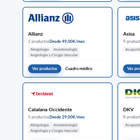
Allianz
Asisa
2 productos
Desde 49,00€/mes
9 produc
Alergología
Anestesiología
Acupunt
Angiología y Cirugía Vascular
Ver productos
Cuadro médico
Ver pr
Catalana Occidente
DKV
5 productos
Desde 29,00€/mes
8 produc
Alergología
Anestesiología
Acupunt
Angiología y Cirugía Vascular