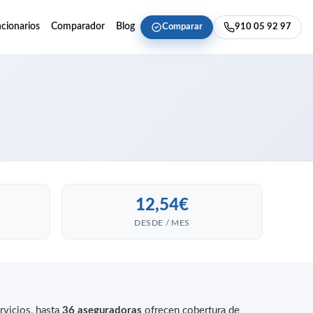
cionarios
Comparador
Blog
Comparar
910 05 92 97
12,54€
DESDE / MES
rvicios, hasta
36 aseguradoras
ofrecen cobertura de