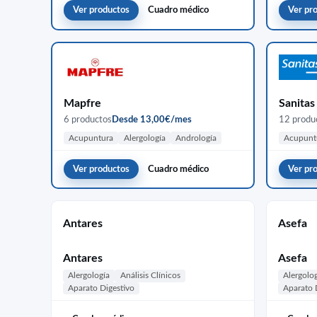
Ver productos
Cuadro médico
Ver pr
Mapfre
Sanitas
6 productos
Desde 13,00€/mes
12 produ
Acupuntura
Alergología
Andrología
Acupunt
Ver productos
Cuadro médico
Ver pr
Antares
Asefa
Antares
Asefa
Alergología
Análisis Clínicos
Alergolo
Aparato Digestivo
Aparato 