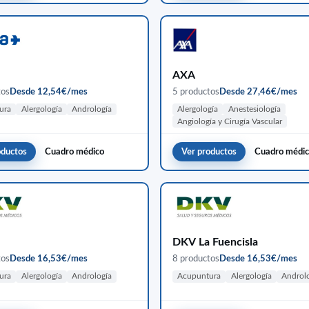
AXA
tos
Desde 12,54€/mes
5 productos
Desde 27,46€/mes
ura
Alergología
Andrología
Alergología
Anestesiología
Angiología y Cirugía Vascular
oductos
Cuadro médico
Ver productos
Cuadro médi
DKV La Fuencisla
tos
Desde 16,53€/mes
8 productos
Desde 16,53€/mes
ura
Alergología
Andrología
Acupuntura
Alergología
Androl