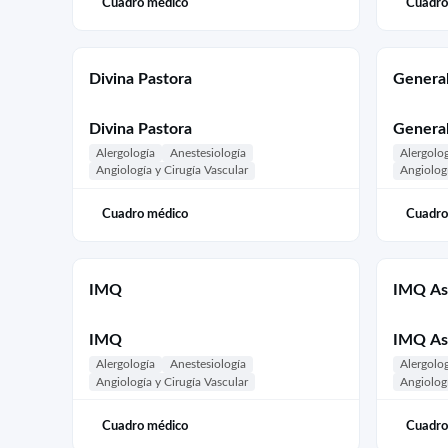
Cuadro médico
Cuadro
Divina Pastora
General
Divina Pastora
General
Alergología
Anestesiología
Alergolo
Angiología y Cirugía Vascular
Angiologí
Cuadro médico
Cuadro
IMQ
IMQ As
IMQ
IMQ As
Alergología
Anestesiología
Alergolo
Angiología y Cirugía Vascular
Angiologí
Cuadro médico
Cuadro