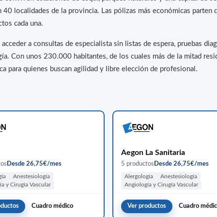
 40 localidades de la provincia. Las pólizas más económicas parten
ctos cada una.
cceder a consultas de especialista sin listas de espera, pruebas dia
gía. Con unos 230.000 habitantes, de los cuales más de la mitad resid
a para quienes buscan agilidad y libre elección de profesional.
Aegon La Sanitaria
tos
Desde 26,75€/mes
5 productos
Desde 26,75€/mes
gía
Anestesiología
Alergología
Anestesiología
ía y Cirugía Vascular
Angiología y Cirugía Vascular
oductos
Cuadro médico
Ver productos
Cuadro médi