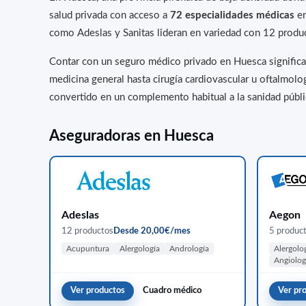
salud privada con acceso a
72 especialidades médicas
en
como Adeslas y Sanitas lideran en variedad con 12 produ
Contar con un seguro médico privado en Huesca significa a
medicina general hasta cirugía cardiovascular u oftalmolo
convertido en un complemento habitual a la sanidad públic
Aseguradoras en Huesca
Adeslas
Aegon
12 productos
Desde 20,00€/mes
5 produc
Acupuntura
Alergología
Andrología
Alergolo
Angiolog
Ver productos
Cuadro médico
Ver pr