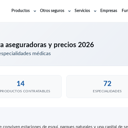
Productos
Otros seguros
Servicios
Empresas
Fun
Abrir
Abrir
Abrir
submenú
submenú
submenú
 aseguradoras y precios 2026
especialidades médicas
14
72
PRODUCTOS CONTRATABLES
ESPECIALIDADES
 conviven estaciones de esquí, parques naturales y una capital de se