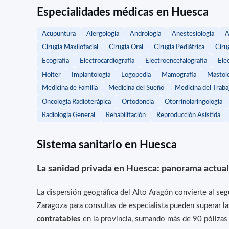
Especialidades médicas en Huesca
Acupuntura
Alergología
Andrología
Anestesiología
A
Cirugía Maxilofacial
Cirugía Oral
Cirugía Pediátrica
Cirug
Ecografía
Electrocardiografía
Electroencefalografía
Ele
Holter
Implantología
Logopedia
Mamografía
Mastolo
Medicina de Familia
Medicina del Sueño
Medicina del Traba
Oncología Radioterápica
Ortodoncia
Otorrinolaringología
Radiología General
Rehabilitación
Reproducción Asistida
Sistema sanitario en Huesca
La sanidad privada en Huesca: panorama actual
La dispersión geográfica del Alto Aragón convierte al se
Zaragoza para consultas de especialista pueden superar las
contratables
en la provincia, sumando más de 90 pólizas d