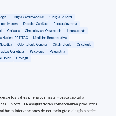
logía
Cirugía Cardiovascular
Cirugía General
o por Imagen
Doppler Cardíaco
Ecocardiograma
al
Geriatría
Ginecología y Obstetricia
Hematología
a Nuclear PET-TAC
Medicina Regenerativa
Dietética
Odontología General
Oftalmología
Oncología
ruebas Genéticas
Psicología
Psiquiatría
l Dolor
Urología
esde los valles pirenaicos hasta Huesca capital o
rias. En total,
14 aseguradoras comercializan productos
l hasta intervenciones de neurocirugía o cirugía plástica.