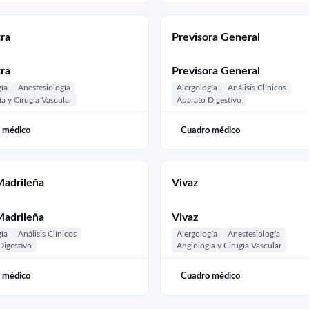
tra
Previsora General
tra
Previsora General
gía
Anestesiología
Alergología
Análisis Clínicos
a y Cirugía Vascular
Aparato Digestivo
 médico
Cuadro médico
Madrileña
Vivaz
Madrileña
Vivaz
gía
Análisis Clínicos
Alergología
Anestesiología
Digestivo
Angiología y Cirugía Vascular
 médico
Cuadro médico