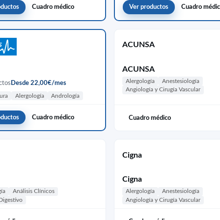
oductos
Cuadro médico
Ver productos
Cuadro médi
ACUNSA
ACUNSA
Alergología
Anestesiología
ctos
Desde 22,00€/mes
Angiología y Cirugía Vascular
ura
Alergología
Andrología
oductos
Cuadro médico
Cuadro médico
Cigna
Cigna
gía
Análisis Clínicos
Alergología
Anestesiología
Digestivo
Angiología y Cirugía Vascular