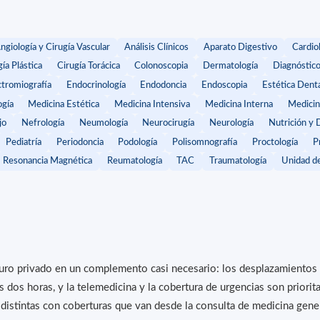
ngiología y Cirugía Vascular
Análisis Clínicos
Aparato Digestivo
Cardio
ía Plástica
Cirugía Torácica
Colonoscopia
Dermatología
Diagnóstic
ctromiografía
Endocrinología
Endodoncia
Endoscopia
Estética Dent
gía
Medicina Estética
Medicina Intensiva
Medicina Interna
Medicin
jo
Nefrología
Neumología
Neurocirugía
Neurología
Nutrición y 
Pediatría
Periodoncia
Podología
Polisomnografía
Proctología
P
Resonancia Magnética
Reumatología
TAC
Traumatología
Unidad de
guro privado en un complemento casi necesario: los desplazamientos d
 dos horas, y la telemedicina y la cobertura de urgencias son priorita
istintas con coberturas que van desde la consulta de medicina genera