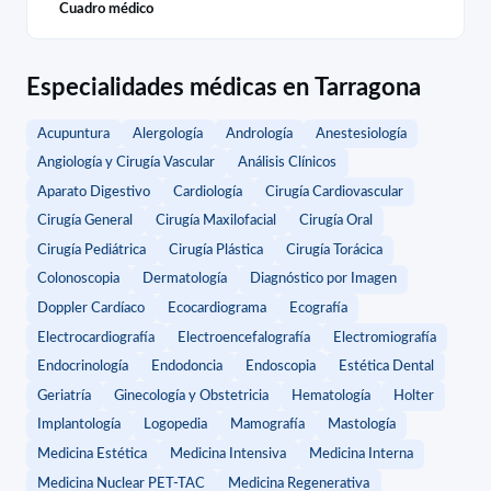
Cuadro médico
Especialidades médicas en Tarragona
Acupuntura
Alergología
Andrología
Anestesiología
Angiología y Cirugía Vascular
Análisis Clínicos
Aparato Digestivo
Cardiología
Cirugía Cardiovascular
Cirugía General
Cirugía Maxilofacial
Cirugía Oral
Cirugía Pediátrica
Cirugía Plástica
Cirugía Torácica
Colonoscopia
Dermatología
Diagnóstico por Imagen
Doppler Cardíaco
Ecocardiograma
Ecografía
Electrocardiografía
Electroencefalografía
Electromiografía
Endocrinología
Endodoncia
Endoscopia
Estética Dental
Geriatría
Ginecología y Obstetricia
Hematología
Holter
Implantología
Logopedia
Mamografía
Mastología
Medicina Estética
Medicina Intensiva
Medicina Interna
Medicina Nuclear PET-TAC
Medicina Regenerativa