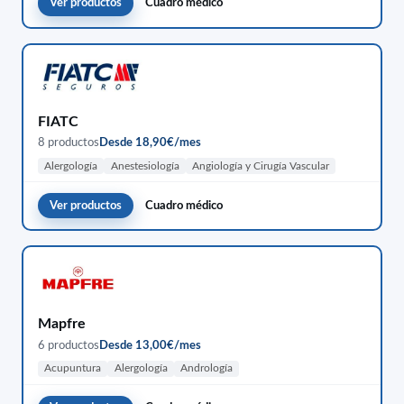
Ver productos
Cuadro médico
FIATC
8 productos
Desde 18,90€/mes
Alergología
Anestesiología
Angiología y Cirugía Vascular
Ver productos
Cuadro médico
Mapfre
6 productos
Desde 13,00€/mes
Acupuntura
Alergología
Andrología