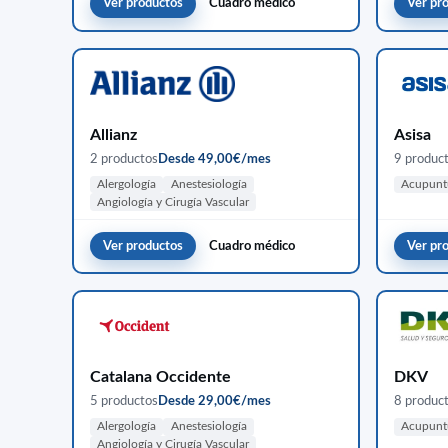
Ver productos
Cuadro médico
Ver pr
Allianz
Asisa
2 productos
Desde 49,00€/mes
9 produc
Alergología
Anestesiología
Acupunt
Angiología y Cirugía Vascular
Ver productos
Cuadro médico
Ver pr
Catalana Occidente
DKV
5 productos
Desde 29,00€/mes
8 produc
Alergología
Anestesiología
Acupunt
Angiología y Cirugía Vascular