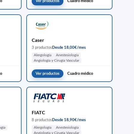
co
Ver productos
Cuadro médico
Caser
3 productos
Desde 18,00€/mes
Alergología
Anestesiología
Angiología y Cirugía Vascular
co
Ver productos
Cuadro médico
FIATC
8 productos
Desde 18,90€/mes
ogía
Alergología
Anestesiología
Angiología y Cirugía Vascular