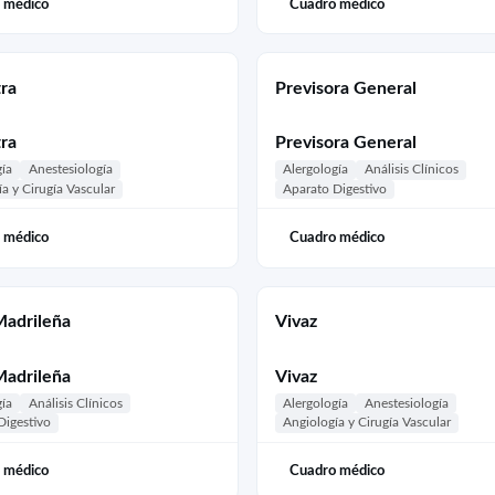
 médico
Cuadro médico
tra
Previsora General
tra
Previsora General
gía
Anestesiología
Alergología
Análisis Clínicos
a y Cirugía Vascular
Aparato Digestivo
 médico
Cuadro médico
Madrileña
Vivaz
Madrileña
Vivaz
gía
Análisis Clínicos
Alergología
Anestesiología
Digestivo
Angiología y Cirugía Vascular
 médico
Cuadro médico