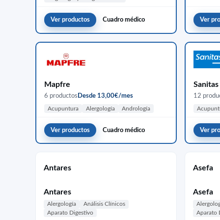
Ver productos
Cuadro médico
Ver pr
Mapfre
Sanitas
6 productos
Desde 13,00€/mes
12 produ
Acupuntura
Alergología
Andrología
Acupunt
Ver productos
Cuadro médico
Ver pr
Antares
Asefa
Antares
Asefa
Alergología
Análisis Clínicos
Alergolo
Aparato Digestivo
Aparato 