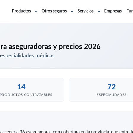
Productos
Otros seguros
Servicios
Empresas
Fun
Abrir
Abrir
Abrir
submenú
submenú
submenú
ra aseguradoras y precios 2026
 especialidades médicas
14
72
PRODUCTOS CONTRATABLES
ESPECIALIDADES
 acceder a 36 aseguradoras con cobertura en la provincia, que entre