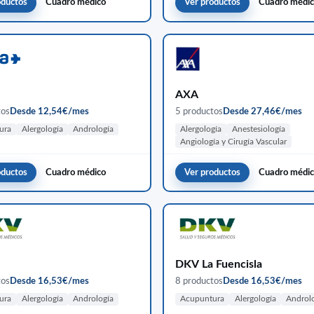
oductos
Cuadro médico
Ver productos
Cuadro médi
AXA
tos
Desde 12,54€/mes
5 productos
Desde 27,46€/mes
ura
Alergología
Andrología
Alergología
Anestesiología
Angiología y Cirugía Vascular
oductos
Cuadro médico
Ver productos
Cuadro médi
DKV La Fuencisla
tos
Desde 16,53€/mes
8 productos
Desde 16,53€/mes
ura
Alergología
Andrología
Acupuntura
Alergología
Androl