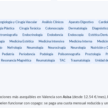
ngiología y Cirugía Vascular
Análisis Clínicos
Aparato Digestivo
Cardio
ía Plástica
Cirugía Torácica
Colonoscopia
Dermatología
Diagnóstic
ctromiografía
Endocrinología
Endodoncia
Endoscopia
Estética Dent
gía
Medicina Estética
Medicina Intensiva
Medicina Interna
Medicin
jo
Nefrología
Neumología
Neurocirugía
Neurología
Nutrición y 
Pediatría
Periodoncia
Podología
Polisomnografía
Proctología
P
Resonancia Magnética
Reumatología
TAC
Traumatología
Unidad de
opciones más asequibles en Valencia son
Asisa
(desde 12.54 €/mes),
len funcionar con copago: se paga una cuota mensual reducida y una