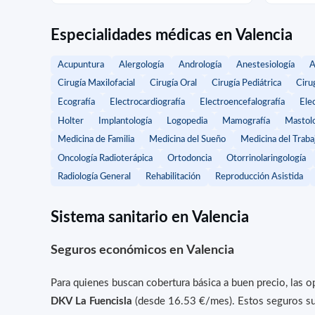
Especialidades médicas en Valencia
Acupuntura
Alergología
Andrología
Anestesiología
A
Cirugía Maxilofacial
Cirugía Oral
Cirugía Pediátrica
Cirug
Ecografía
Electrocardiografía
Electroencefalografía
Ele
Holter
Implantología
Logopedia
Mamografía
Mastolo
Medicina de Familia
Medicina del Sueño
Medicina del Traba
Oncología Radioterápica
Ortodoncia
Otorrinolaringología
Radiología General
Rehabilitación
Reproducción Asistida
Sistema sanitario en Valencia
Seguros económicos en Valencia
Para quienes buscan cobertura básica a buen precio, las 
DKV La Fuencisla
(desde 16.53 €/mes). Estos seguros sue