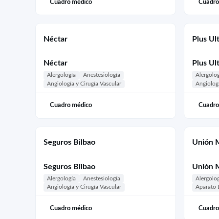
Cuadro médico
Cuadro
Néctar
Plus Ul
Néctar
Plus Ul
Alergología
Anestesiología
Alergolo
Angiología y Cirugía Vascular
Angiologí
Cuadro médico
Cuadro
Seguros Bilbao
Unión 
Seguros Bilbao
Unión 
Alergología
Anestesiología
Alergolo
Angiología y Cirugía Vascular
Aparato 
Cuadro médico
Cuadro