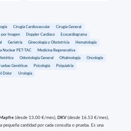
logía
Cirugía Cardiovascular
Cirugía General
o por Imagen
Doppler Cardíaco
Ecocardiograma
al
Geriatría
Ginecología y Obstetricia
Hematología
a Nuclear PET-TAC
Medicina Regenerativa
Dietética
Odontología General
Oftalmología
Oncología
ruebas Genéticas
Psicología
Psiquiatría
l Dolor
Urología
Mapfre
(desde 13.00 €/mes),
DKV
(desde 16.53 €/mes),
 pequeña cantidad por cada consulta o prueba. Es una