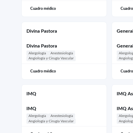
Cuadro médico
Cuadro
Divina Pastora
General
Divina Pastora
General
Alergología
Anestesiología
Alergolo
Angiología y Cirugía Vascular
Angiologí
Cuadro médico
Cuadro
IMQ
IMQ As
IMQ
IMQ As
Alergología
Anestesiología
Alergolo
Angiología y Cirugía Vascular
Angiologí