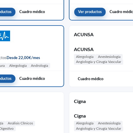
oductos
Cuadro médico
Ver productos
Cuadro médi
ACUNSA
ACUNSA
Alergología
Anestesiología
ctos
Desde 22,00€/mes
Angiología y Cirugía Vascular
ura
Alergología
Andrología
oductos
Cuadro médico
Cuadro médico
Cigna
Cigna
gía
Análisis Clínicos
Alergología
Anestesiología
Digestivo
Angiología y Cirugía Vascular