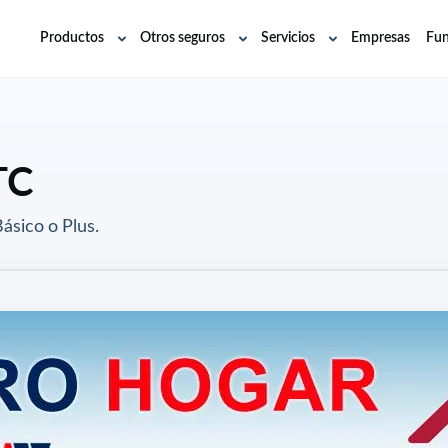
Productos
Otros seguros
Servicios
Empresas
Fun
Abrir
Abrir
Abrir
submenú
submenú
submenú
TC
ásico o Plus.