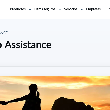
Productos
Otros seguros
Servicios
Empresas
Fun
Abrir
Abrir
Abrir
submenú
submenú
submenú
ANCE
p Assistance
.