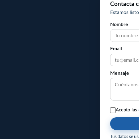
Contacta c
Estamos listo
Nombre
Email
Mensaje
Acepto las
Tus datos se usa