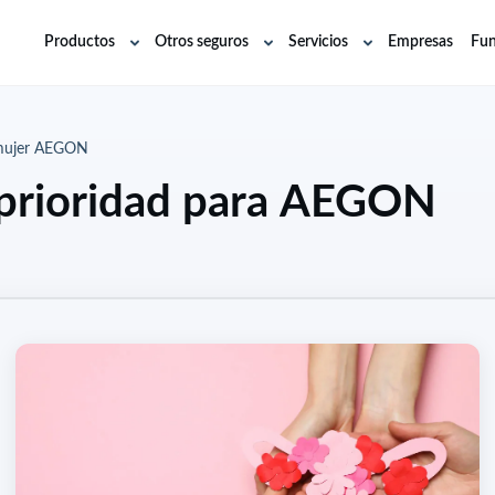
Productos
Otros seguros
Servicios
Empresas
Fun
Abrir
Abrir
Abrir
submenú
submenú
submenú
mujer AEGON
, prioridad para AEGON