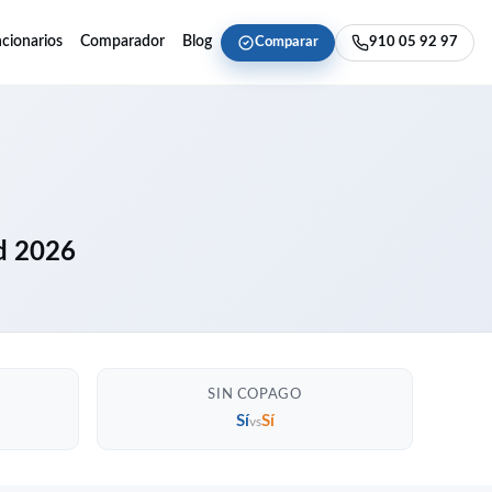
cionarios
Comparador
Blog
Comparar
910 05 92 97
ud 2026
SIN COPAGO
Sí
Sí
vs