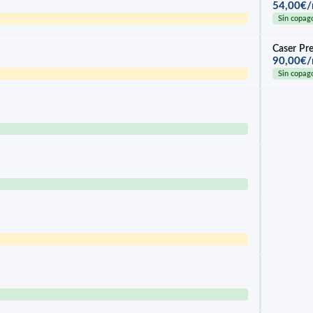
54,00€
Sin copag
Caser Pre
90,00€
Sin copag