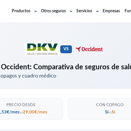
Productos
Otros seguros
Servicios
Empresas
Fun
Abrir
Abrir
Abrir
submenú
submenú
submenú
VS
Occident: Comparativa de seguros de sa
copagos y cuadro médico
PRECIO DESDE
CON COPAGO
,53€/mes
29,00€/mes
Sí
Sí
vs
vs