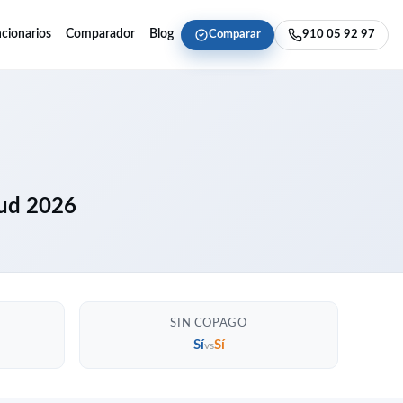
cionarios
Comparador
Blog
Comparar
910 05 92 97
lud 2026
SIN COPAGO
Sí
Sí
vs