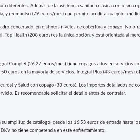
ra diferentes. Además de la asistencia sanitaria clásica con o sin co
aria, y reembolso (79 euros/mes) que permite acudir a cualquier médic
uadro concertado, en distintos niveles de cobertura y copago. No ofr
, Top Health (208 euros) es la única opción, y está orientada al merc
egral Complet (26,27 euros/mes) tiene copagos altos en servicios co
3,50 euros en la mayoría de servicios. Integral Plus (43 euros/mes) o
euros) y Salud con copago (38 euros). Los importes detallados de co
rvicio. Es recomendable solicitar el detalle antes de contratar.
a su amplitud de catálogo: desde los 16,53 euros de entrada hasta los
 DKV no tiene competencia en este enfrentamiento.