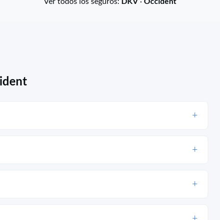
Ver todos los seguros:
DKV
·
Occident
ident