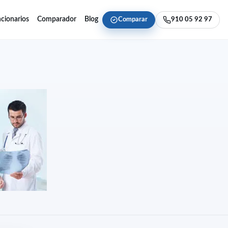
cionarios
Comparador
Blog
Comparar
910 05 92 97