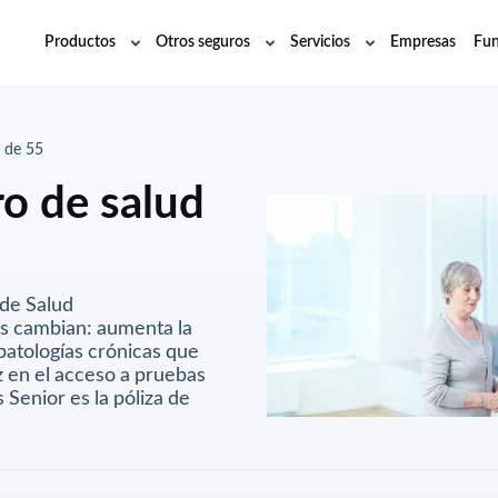
Productos
Otros seguros
Servicios
Empresas
Fun
Abrir
Abrir
Abrir
submenú
submenú
submenú
s de 55
ro de salud
 de Salud
ias cambian: aumenta la
patologías crónicas que
z en el acceso a pruebas
 Senior es la póliza de