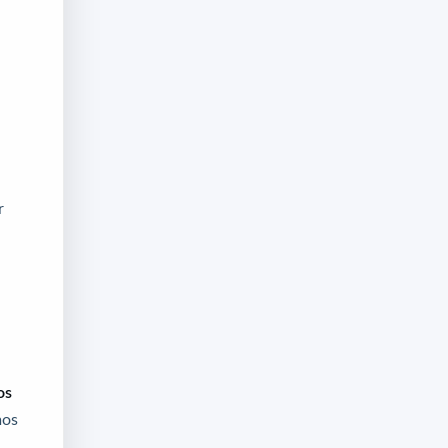
r
os
mos