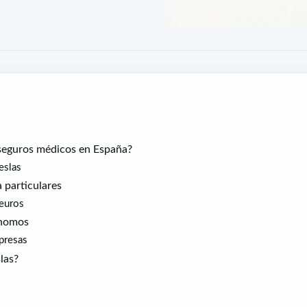
seguros médicos en España?
eslas
 particulares
 euros
ónomos
presas
las?