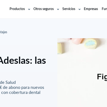
Productos
Otros seguros
Servicios
Empresas
Fun
Abrir
Abrir
Abrir
submenú
submenú
submenú
tajas
deslas: las
 de Salud
0€ de abono para nuevos
 con cobertura dental