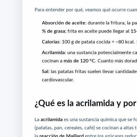
Para entender por qué, veamos qué ocurre cuan
Absorción de aceite
: durante la fritura, la
% de grasa
; frita en aceite puede llegar al
15
Calorías
: 100 g de patata cocida = ~80 kcal. 
Acrilamida
: una sustancia potencialmente c
cocinan a
más de 120 °C
. Cuanto más dorada
Sal
: las patatas fritas suelen llevar cantidade
cardiovascular.
¿Qué es la acrilamida y po
La
acrilamida
es una sustancia química que se f
(patatas, pan, cereales, café) se cocinan a alta
la
reacción de Maillard
entre los azúcares reduc