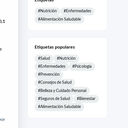
#Nutrición
#Enfermedades
#Alimentación Saludable
0,1
Etiquetas populares
e
#Salud
#Nutrición
#Enfermedades
#Psicología
#Prevención
#Consejos de Salud
#Belleza y Cuidado Personal
#Seguros de Salud
#Bienestar
#Alimentación Saludable
por