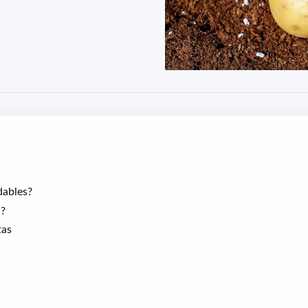
dables?
a?
tas