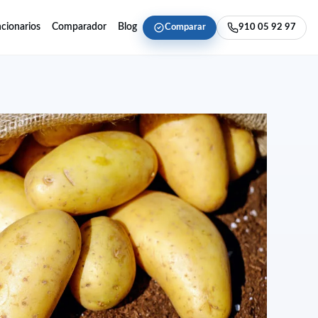
cionarios
Comparador
Blog
Comparar
910 05 92 97