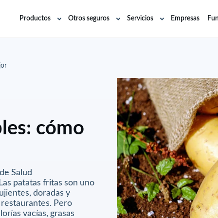
Productos
Otros seguros
Servicios
Empresas
Fun
Abrir
Abrir
Abrir
submenú
submenú
submenú
jor
bles: cómo
 de Salud
Las patatas fritas son uno
jientes, doradas y
y restaurantes. Pero
orías vacías, grasas