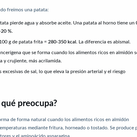
do freímos una patata:
 patata pierde agua y absorbe aceite. Una patata al horno tiene un
-20 %
.
100 g de patata frita =
280-350 kcal
. La diferencia es abismal.
ancerígena que se forma cuando los alimentos ricos en almidón s
 y crujiente, más acrilamida.
s excesivas de sal, lo que eleva la presión arterial y el riesgo
r qué preocupa?
orma de forma natural cuando los alimentos ricos en almidón
s temperaturas mediante fritura, horneado o tostado. Se produce 
tores y el aminoácido asparagina.