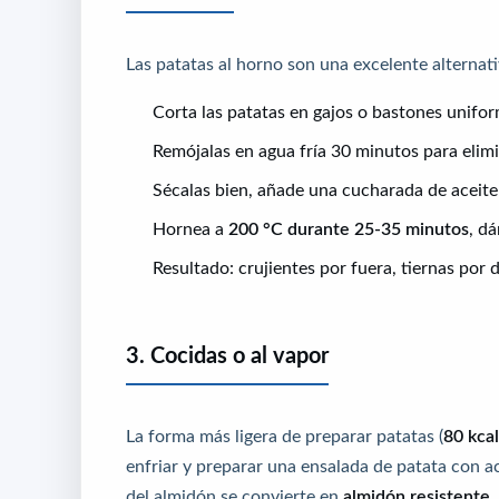
Las patatas al horno son una excelente alternat
Corta las patatas en gajos o bastones unifor
Remójalas en agua fría 30 minutos para elimi
Sécalas bien, añade una cucharada de aceite 
Hornea a
200 °C durante 25-35 minutos
, d
Resultado: crujientes por fuera, tiernas por
3. Cocidas o al vapor
La forma más ligera de preparar patatas (
80 kca
enfriar y preparar una ensalada de patata con ace
del almidón se convierte en
almidón resistente
,