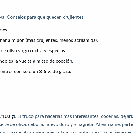
iva. Consejos para que queden crujientes:
mes.
nar almidón (más crujientes, menos acrilamida).
de oliva virgen extra y especias.
ándoles la vuelta a mitad de cocción.
 dentro, con solo un
3-5 % de grasa
.
l/100 g
). El truco para hacerlas más interesantes: cocerlas, dejarl
ite de oliva, cebolla, huevo duro y vinagreta. Al enfriarse, parte
 un tipo de fibra que alimenta la microbiota intestinal y tiene me