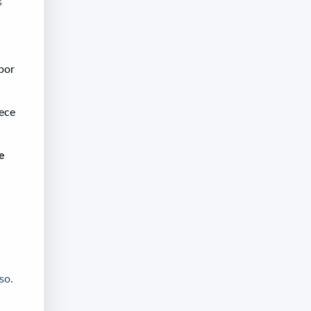
s
por
rece
e
so.