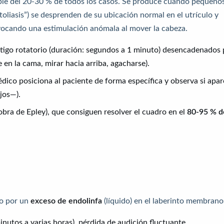
ble del 20-30 % de todos los casos. Se produce cuando pequeño
itoliasis”) se desprenden de su ubicación normal en el utrículo y
ovocando una estimulación anómala al mover la cabeza.
értigo rotatorio (duración: segundos a 1 minuto) desencadenados 
 en la cama, mirar hacia arriba, agacharse).
édico posiciona al paciente de forma específica y observa si apa
jos—).
obra de Epley), que consiguen resolver el cuadro en el
80-95 % d
do por un
exceso de endolinfa
(líquido) en el laberinto membrano
minutos a varias horas), pérdida de audición fluctuante