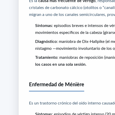
Es la
causa más frecuente de vértigo
, responsa
cristales de carbonato cálcico (otolitos o “canal
migran a uno de los canales semicirculares, pr
Síntomas
: episodios breves e intensos de v
movimientos específicos de la cabeza (girarse
Diagnóstico
: maniobra de Dix-Hallpike (el m
nistagmo —movimiento involuntario de los o
Tratamiento
: maniobras de reposición (mani
los casos en una sola sesión
.
Enfermedad de Ménière
Es un trastorno crónico del oído interno causa
Síntomas
: episodios de vértigo intenso (20 