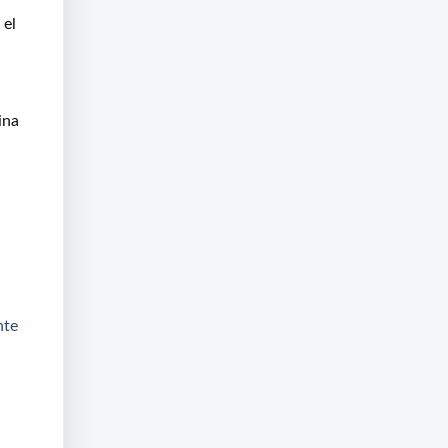
 el
ina
nte