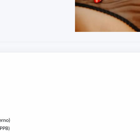
erno)
VPPB)