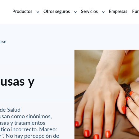
Productos
Otros seguros
Servicios
Empresas
Fun
Abrir
Abrir
Abrir
submenú
submenú
submenú
arse
ausas y
 de Salud
usan como sinónimos,
usas y tratamientos
stico incorrecto. Mareo:
ar". No hay percepción de