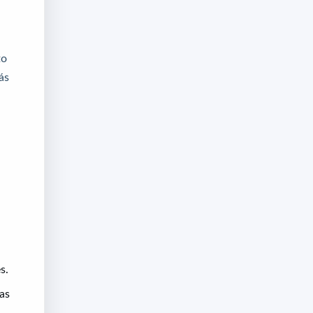
to
ás
s.
as