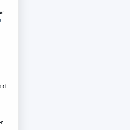
er
e
o al
ón.