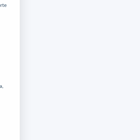
erte
a,