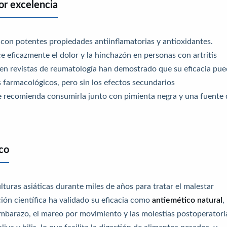
or excelencia
con potentes propiedades antiinflamatorias y antioxidantes.
e eficazmente el dolor y la hinchazón en personas con artritis
 en revistas de reumatología han demostrado que su eficacia pu
s farmacológicos, pero sin los efectos secundarios
se recomienda consumirla junto con pimienta negra y una fuente 
ico
culturas asiáticas durante miles de años para tratar el malestar
ción científica ha validado su eficacia como
antiemético natural
,
embarazo, el mareo por movimiento y las molestias postoperatori
iva y bilis, lo que facilita la digestión de alimentos pesados, y