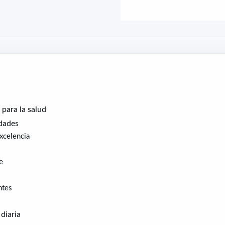
 para la salud
edades
excelencia
e
ntes
diaria