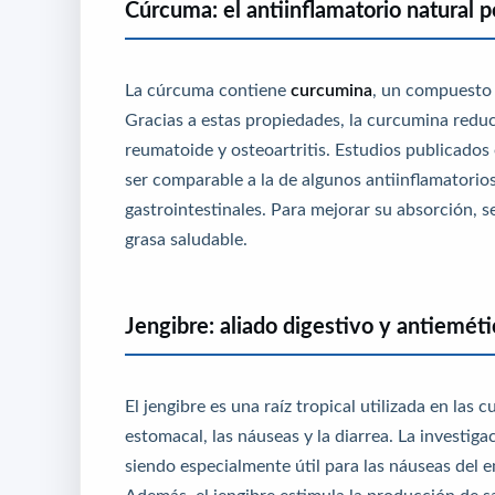
Cúrcuma: el antiinflamatorio natural p
La cúrcuma contiene
curcumina
, un compuesto 
Gracias a estas propiedades, la curcumina reduc
reumatoide y osteoartritis. Estudios publicados
ser comparable a la de algunos antiinflamatorio
gastrointestinales. Para mejorar su absorción, 
grasa saludable.
Jengibre: aliado digestivo y antiemét
El jengibre es una raíz tropical utilizada en las 
estomacal, las náuseas y la diarrea. La investiga
siendo especialmente útil para las náuseas del 
Además, el jengibre estimula la producción de sal