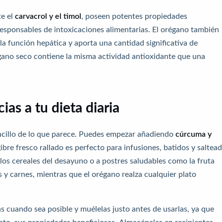
te el
carvacrol y el timol
, poseen potentes propiedades
responsables de intoxicaciones alimentarias. El orégano también
la función hepática y aporta una cantidad significativa de
ano seco contiene la misma actividad antioxidante que una
as a tu dieta diaria
encillo de lo que parece. Puedes empezar añadiendo
cúrcuma y
gibre fresco rallado es perfecto para infusiones, batidos y saltea
 los cereales del desayuno o a postres saludables como la fruta
 y carnes, mientras que el orégano realza cualquier plato
s cuando sea posible y muélelas justo antes de usarlas, ya que
anto, sus propiedades beneficiosas. Almacénalas en recipientes