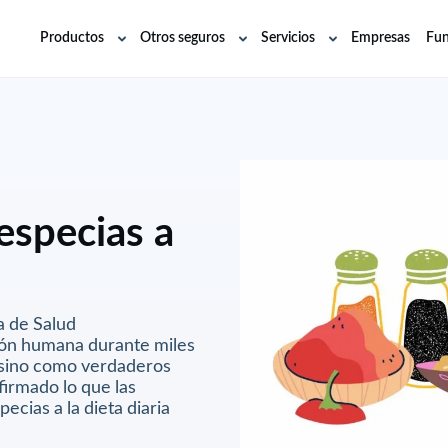
Productos
Otros seguros
Servicios
Empresas
Fun
Abrir
Abrir
Abrir
submenú
submenú
submenú
especias a
a de Salud
ión humana durante miles
 sino como verdaderos
firmado lo que las
ecias a la dieta diaria