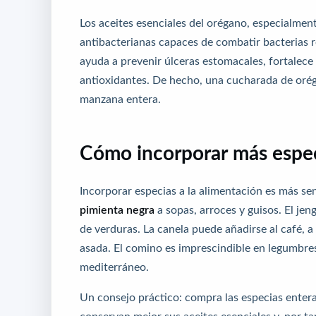
Los aceites esenciales del orégano, especialmen
antibacterianas capaces de combatir bacterias 
ayuda a prevenir úlceras estomacales, fortalece 
antioxidantes. De hecho, una cucharada de orég
manzana entera.
Cómo incorporar más especi
Incorporar especias a la alimentación es más s
pimienta negra
a sopas, arroces y guisos. El jen
de verduras. La canela puede añadirse al café, a
asada. El comino es imprescindible en legumbres
mediterráneo.
Un consejo práctico: compra las especias entera
conservan mejor sus aceites esenciales y, por t