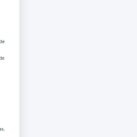
ede
de
as.