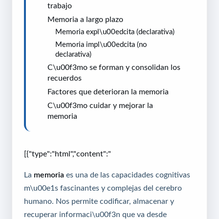
trabajo
Memoria a largo plazo
Memoria expl\u00edcita (declarativa)
Memoria impl\u00edcita (no
declarativa)
C\u00f3mo se forman y consolidan los
recuerdos
Factores que deterioran la memoria
C\u00f3mo cuidar y mejorar la
memoria
[{"type":"html","content":"
La
memoria
es una de las capacidades cognitivas
m\u00e1s fascinantes y complejas del cerebro
humano. Nos permite codificar, almacenar y
recuperar informaci\u00f3n que va desde