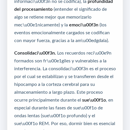
informaci\u00f3n no se codifica), la
profundidad
del procesamiento
(entender el significado de
algo se retiene mejor que memorizarlo
mec\u00e1nicamente) y la
emoci\u00f3n
(los
eventos emocionalmente cargados se codifican
con mayor fuerza, gracias a la am\u00edgdala).
Consolidaci\u00f3n.
Los recuerdos reci\u00e9n
formados son fr\u00e1giles y vulnerables a la
interferencia. La consolidaci\u00f3n es el proceso
por el cual se estabilizan y se transfieren desde el
hipocampo a la corteza cerebral para su
almacenamiento a largo plazo. Este proceso
ocurre principalmente durante el
sue\u00f1o
, en
especial durante las fases de sue\u00f1o de
ondas lentas (sue\u00f1o profundo) y el
sue\u00f1o REM. Por eso, dormir bien es esencial