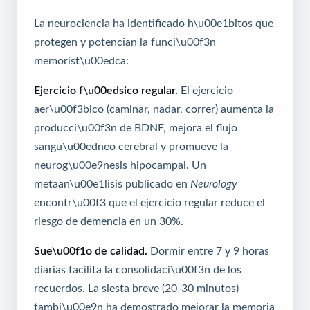
La neurociencia ha identificado h\u00e1bitos que
protegen y potencian la funci\u00f3n
memorist\u00edca:
Ejercicio f\u00edsico regular.
El ejercicio
aer\u00f3bico (caminar, nadar, correr) aumenta la
producci\u00f3n de BDNF, mejora el flujo
sangu\u00edneo cerebral y promueve la
neurog\u00e9nesis hipocampal. Un
metaan\u00e1lisis publicado en
Neurology
encontr\u00f3 que el ejercicio regular reduce el
riesgo de demencia en un 30%.
Sue\u00f1o de calidad.
Dormir entre 7 y 9 horas
diarias facilita la consolidaci\u00f3n de los
recuerdos. La siesta breve (20-30 minutos)
tambi\u00e9n ha demostrado mejorar la memoria