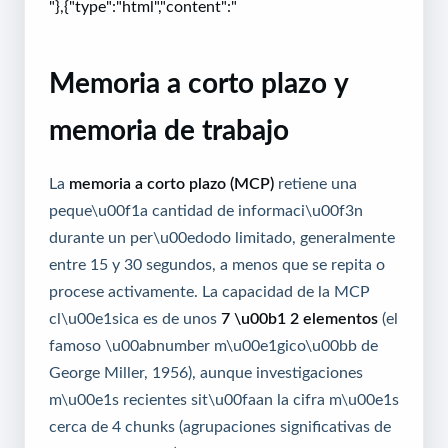
"},{"type":"html","content":"
Memoria a corto plazo y
memoria de trabajo
La
memoria a corto plazo (MCP)
retiene una
peque\u00f1a cantidad de informaci\u00f3n
durante un per\u00edodo limitado, generalmente
entre 15 y 30 segundos, a menos que se repita o
procese activamente. La capacidad de la MCP
cl\u00e1sica es de unos
7 \u00b1 2 elementos
(el
famoso \u00abnumber m\u00e1gico\u00bb de
George Miller, 1956), aunque investigaciones
m\u00e1s recientes sit\u00faan la cifra m\u00e1s
cerca de 4 chunks (agrupaciones significativas de