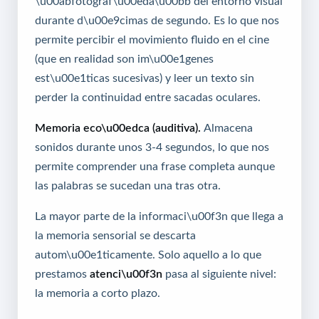
\u00abfotograf\u00eda\u00bb del entorno visual
durante d\u00e9cimas de segundo. Es lo que nos
permite percibir el movimiento fluido en el cine
(que en realidad son im\u00e1genes
est\u00e1ticas sucesivas) y leer un texto sin
perder la continuidad entre sacadas oculares.
Memoria eco\u00edca (auditiva).
Almacena
sonidos durante unos 3-4 segundos, lo que nos
permite comprender una frase completa aunque
las palabras se sucedan una tras otra.
La mayor parte de la informaci\u00f3n que llega a
la memoria sensorial se descarta
autom\u00e1ticamente. Solo aquello a lo que
prestamos
atenci\u00f3n
pasa al siguiente nivel:
la memoria a corto plazo.