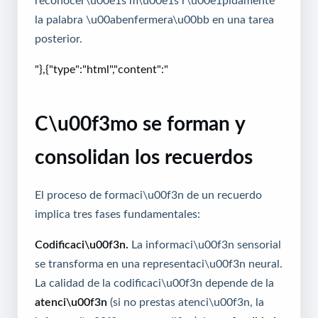
reconocer\u00e1s m\u00e1s r\u00e1pidamente
la palabra \u00abenfermera\u00bb en una tarea
posterior.
"},{"type":"html","content":"
C\u00f3mo se forman y
consolidan los recuerdos
El proceso de formaci\u00f3n de un recuerdo
implica tres fases fundamentales:
Codificaci\u00f3n.
La informaci\u00f3n sensorial
se transforma en una representaci\u00f3n neural.
La calidad de la codificaci\u00f3n depende de la
atenci\u00f3n
(si no prestas atenci\u00f3n, la