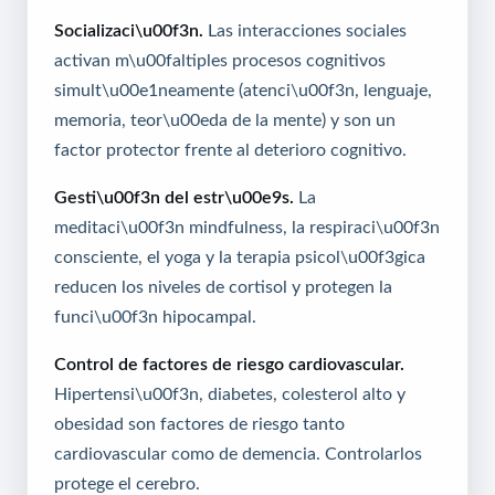
Socializaci\u00f3n.
Las interacciones sociales
activan m\u00faltiples procesos cognitivos
simult\u00e1neamente (atenci\u00f3n, lenguaje,
memoria, teor\u00eda de la mente) y son un
factor protector frente al deterioro cognitivo.
Gesti\u00f3n del estr\u00e9s.
La
meditaci\u00f3n mindfulness, la respiraci\u00f3n
consciente, el yoga y la terapia psicol\u00f3gica
reducen los niveles de cortisol y protegen la
funci\u00f3n hipocampal.
Control de factores de riesgo cardiovascular.
Hipertensi\u00f3n, diabetes, colesterol alto y
obesidad son factores de riesgo tanto
cardiovascular como de demencia. Controlarlos
protege el cerebro.