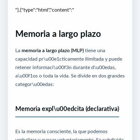
"},{"type":"html","content":"
Memoria a largo plazo
La
memoria a largo plazo (MLP)
tiene una
capacidad pr\u00e1cticamente ilimitada y puede
retener informaci\u00f3n durante d\u00edas,
a\u00f1os o toda la vida. Se divide en dos grandes
categor\u00edas:
Memoria expl\u00edcita (declarativa)
Es la memoria consciente, la que podemos
verbalizar y evocar voluntariamente. Se subdivide