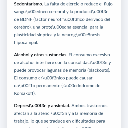
Sedentarismo.
La falta de ejercicio reduce el flujo
sangu\u00edneo cerebral y la producci\u00f3n
de BDNF (factor neurotr\u00f3fico derivado del
cerebro), una prote\u00edna esencial para la
plasticidad sinptica y la neurog\u00e9nesis
hipocampal.
Alcohol y otras sustancias.
El consumo excesivo
de alcohol interfiere con la consolidaci\u00f3n y
puede provocar lagunas de memoria (blackouts).
El consumo cr\u00f3nico puede causar
da\u00f1o permanente (s\u00edndrome de
Korsakoff).
Depresi\u00f3n y ansiedad.
Ambos trastornos
afectan a la atenci\u00f3n y a la memoria de
trabajo, lo que se traduce en dificultades para