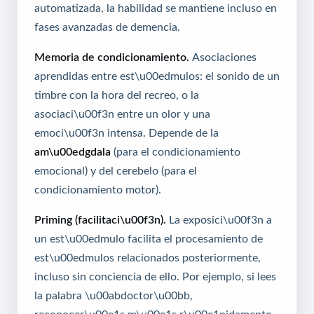
automatizada, la habilidad se mantiene incluso en
fases avanzadas de demencia.
Memoria de condicionamiento.
Asociaciones
aprendidas entre est\u00edmulos: el sonido de un
timbre con la hora del recreo, o la
asociaci\u00f3n entre un olor y una
emoci\u00f3n intensa. Depende de la
am\u00edgdala
(para el condicionamiento
emocional) y del cerebelo (para el
condicionamiento motor).
Priming (facilitaci\u00f3n).
La exposici\u00f3n a
un est\u00edmulo facilita el procesamiento de
est\u00edmulos relacionados posteriormente,
incluso sin conciencia de ello. Por ejemplo, si lees
la palabra \u00abdoctor\u00bb,