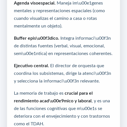
Agenda visoespacial.
Maneja im\u00e1genes
mentales y representaciones espaciales (como
cuando visualizas el camino a casa o rotas
mentalmente un objeto).
Buffer epis\u00f3dico.
Integra informaci\u00f3n
de distintas fuentes (verbal, visual, emocional,
sem\u00e1ntica) en representaciones coherentes.
Ejecutivo central.
El director de orquesta que
coordina los subsistemas, dirige la atenci\u00f3n
y selecciona la informaci\u00f3n relevante.
La memoria de trabajo es
crucial para el
rendimiento acad\u00e9mico y laboral
, y es una
de las funciones cognitivas que m\u00e1s se
deteriora con el envejecimiento y con trastornos
como el TDAH.