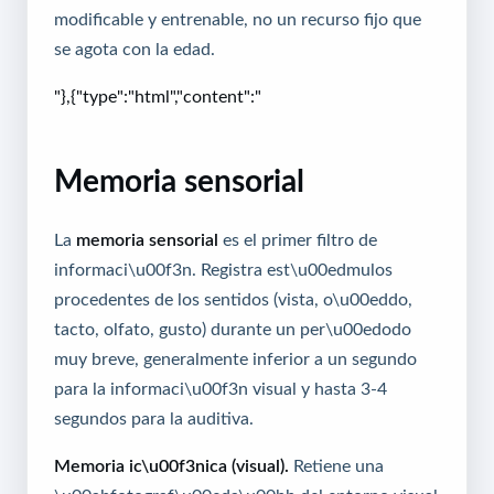
modificable y entrenable, no un recurso fijo que
se agota con la edad.
"},{"type":"html","content":"
Memoria sensorial
La
memoria sensorial
es el primer filtro de
informaci\u00f3n. Registra est\u00edmulos
procedentes de los sentidos (vista, o\u00eddo,
tacto, olfato, gusto) durante un per\u00edodo
muy breve, generalmente inferior a un segundo
para la informaci\u00f3n visual y hasta 3-4
segundos para la auditiva.
Memoria ic\u00f3nica (visual).
Retiene una