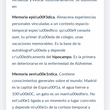
en:
Memoria epis\u00f3dica.
Almacena experiencias
personales vinculadas a un contexto espacio-
temporal espec\u00edfico: qu\u00e9 cenaste
ayer, tu primer d\u00eda de colegio, unas
vacaciones memorables. Es la base de la
autobiograf\u00eda y depende
cr\u00edticamente del
hipocampo
. Es la primera
en deteriorarse en la enfermedad de Alzheimer.
Memoria sem\u00e1ntica.
Contiene
conocimientos generales sobre el mundo: Madrid
es la capital de Espa\u00f1a, el agua hierve a
100\u00b0C, un gato es un mam\u00edfero. No
est\u00e1 ligada a un momento o lugar concreto
y depende m\u00e1s de la corteza temporal y