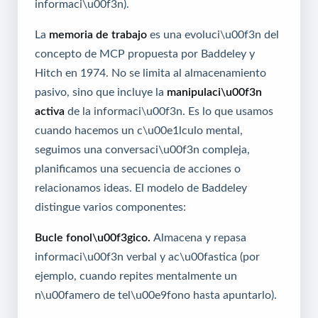
informaci\u00f3n).
La
memoria de trabajo
es una evoluci\u00f3n del
concepto de MCP propuesta por Baddeley y
Hitch en 1974. No se limita al almacenamiento
pasivo, sino que incluye la
manipulaci\u00f3n
activa
de la informaci\u00f3n. Es lo que usamos
cuando hacemos un c\u00e1lculo mental,
seguimos una conversaci\u00f3n compleja,
planificamos una secuencia de acciones o
relacionamos ideas. El modelo de Baddeley
distingue varios componentes:
Bucle fonol\u00f3gico.
Almacena y repasa
informaci\u00f3n verbal y ac\u00fastica (por
ejemplo, cuando repites mentalmente un
n\u00famero de tel\u00e9fono hasta apuntarlo).