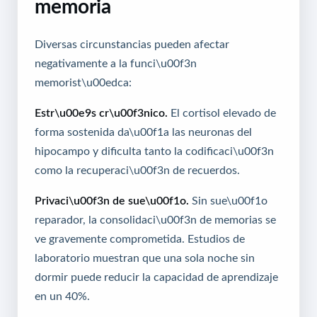
memoria
Diversas circunstancias pueden afectar
negativamente a la funci\u00f3n
memorist\u00edca:
Estr\u00e9s cr\u00f3nico.
El cortisol elevado de
forma sostenida da\u00f1a las neuronas del
hipocampo y dificulta tanto la codificaci\u00f3n
como la recuperaci\u00f3n de recuerdos.
Privaci\u00f3n de sue\u00f1o.
Sin sue\u00f1o
reparador, la consolidaci\u00f3n de memorias se
ve gravemente comprometida. Estudios de
laboratorio muestran que una sola noche sin
dormir puede reducir la capacidad de aprendizaje
en un 40%.