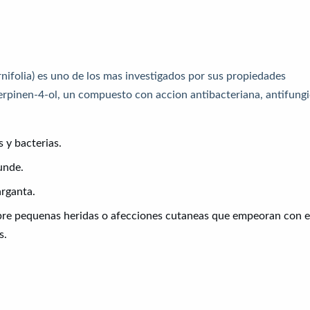
nifolia) es uno de los mas investigados por sus propiedades
erpinen-4-ol, un compuesto con accion antibacteriana, antifung
s y bacterias.
unde.
arganta.
obre pequenas heridas o afecciones cutaneas que empeoran con e
s.