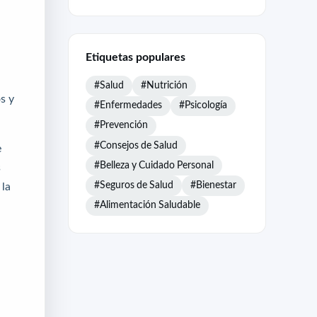
Etiquetas populares
#Salud
#Nutrición
s y
#Enfermedades
#Psicología
#Prevención
#Consejos de Salud
e
#Belleza y Cuidado Personal
s
#Seguros de Salud
#Bienestar
 la
#Alimentación Saludable