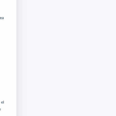
nea
 el
e