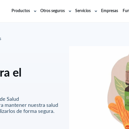
Productos
Otros seguros
Servicios
Empresas
Fun
Abrir
Abrir
Abrir
submenú
submenú
submenú
s
ra el
 de Salud
ara mantener nuestra salud
lizarlos de forma segura.