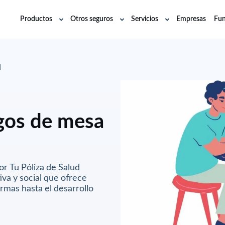
Productos
Otros seguros
Servicios
Empresas
Fun
Abrir
Abrir
Abrir
submenú
submenú
submenú
d
egos de mesa
or Tu Póliza de Salud
va y social que ofrece
ormas hasta el desarrollo