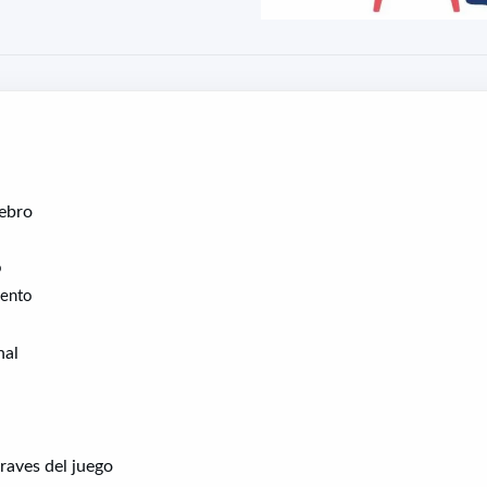
rebro
o
iento
nal
traves del juego