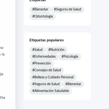
#Bienestar
#Seguros de Salud
#Odontología
Etiquetas populares
mo
#Salud
#Nutrición
 la
#Enfermedades
#Psicología
#Prevención
#Consejos de Salud
ja
#Belleza y Cuidado Personal
#Seguros de Salud
#Bienestar
#Alimentación Saludable
añía