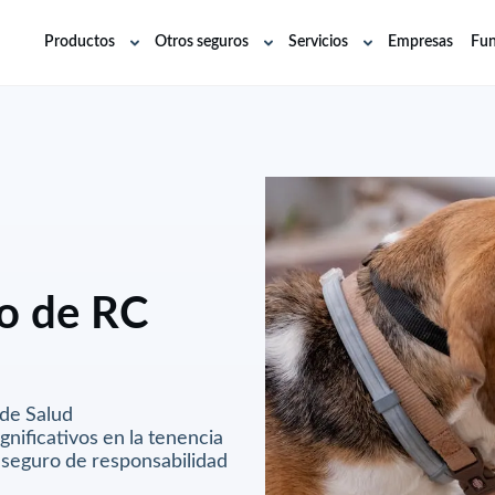
Productos
Otros seguros
Servicios
Empresas
Fun
Abrir
Abrir
Abrir
submenú
submenú
submenú
ro de RC
 de Salud
nificativos en la tenencia
 seguro de responsabilidad