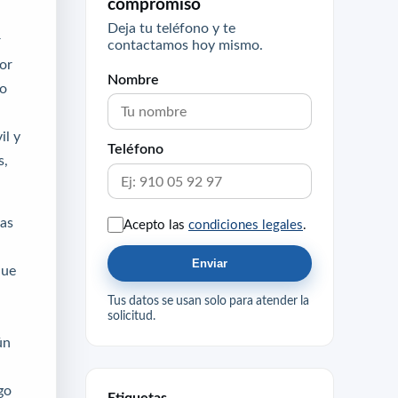
compromiso
Deja tu teléfono y te
r
contactamos hoy mismo.
or
Nombre
ro
il y
Teléfono
s,
das
Acepto las
condiciones legales
.
Enviar
que
l
Tus datos se usan solo para atender la
solicitud.
ún
go
Etiquetas