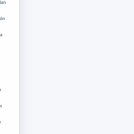
lan
ión
ía
n
es
e