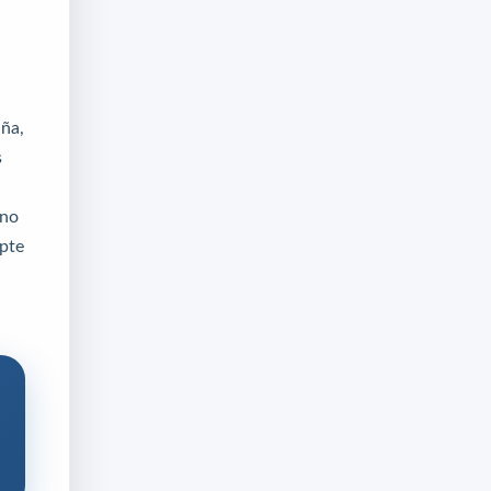
aña,
s
 no
apte
a