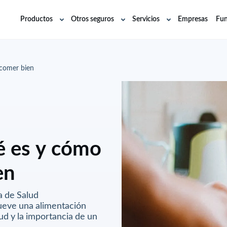
Productos
Otros seguros
Servicios
Empresas
Fun
Abrir
Abrir
Abrir
submenú
submenú
submenú
 comer bien
é es y cómo
en
a de Salud
mueve una alimentación
d y la importancia de un