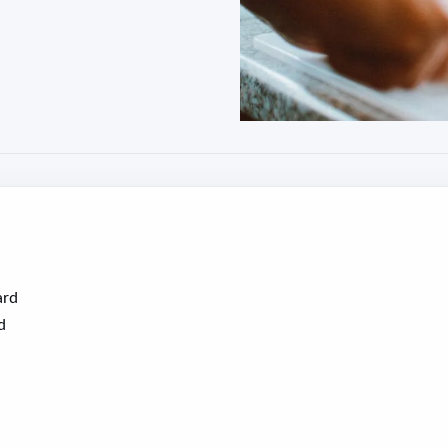
ard
d