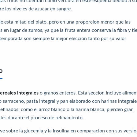
tatas fritas no cuentan como verdura en este esquema debido a su
e los niveles de azucar en sangre.
de esta mitad del plato, pero en una proporcion menor que las
en lugar de zumos, ya que la fruta entera conserva la fibra y ti
temporada son siempre la mejor eleccion tanto por su valor
o
ereales integrales
o granos enteros. Esta seccion incluye alimen
o sarraceno, pasta integral y pan elaborado con harinas integrale
 refinados, como el arroz blanco o la harina blanca, pierden gran
ales durante el proceso de refinamiento.
ave sobre la glucemia y la insulina en comparacion con sus versi