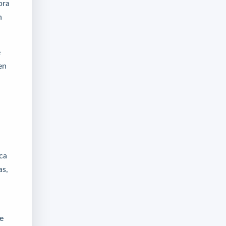
bra
n
e
en
ica
as,
e