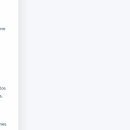
ene
tos
s.
ones