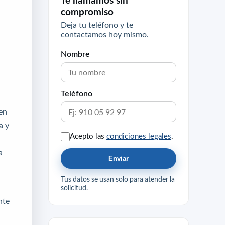
Te llamamos sin
compromiso
Deja tu teléfono y te
contactamos hoy mismo.
Nombre
Teléfono
 en
a y
Acepto las
condiciones legales
.
a
Enviar
Tus datos se usan solo para atender la
solicitud.
nte