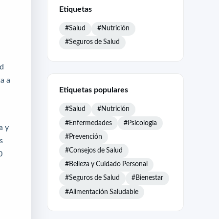
Etiquetas
#Salud
#Nutrición
#Seguros de Salud
ud
a a
Etiquetas populares
#Salud
#Nutrición
#Enfermedades
#Psicología
a y
#Prevención
s
#Consejos de Salud
0
#Belleza y Cuidado Personal
#Seguros de Salud
#Bienestar
#Alimentación Saludable