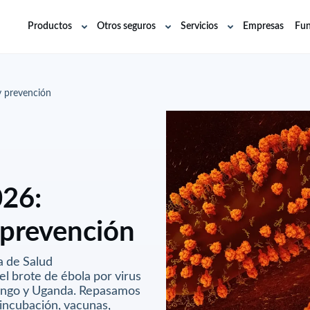
Productos
Otros seguros
Servicios
Empresas
Fun
Abrir
Abrir
Abrir
submenú
submenú
submenú
y prevención
026:
 prevención
a de Salud
l brote de ébola por virus
ongo y Uganda. Repasamos
 incubación, vacunas,