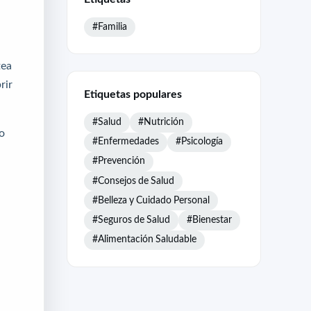
#Familia
tea
rir
Etiquetas populares
#Salud
#Nutrición
o
#Enfermedades
#Psicología
#Prevención
#Consejos de Salud
#Belleza y Cuidado Personal
#Seguros de Salud
#Bienestar
#Alimentación Saludable