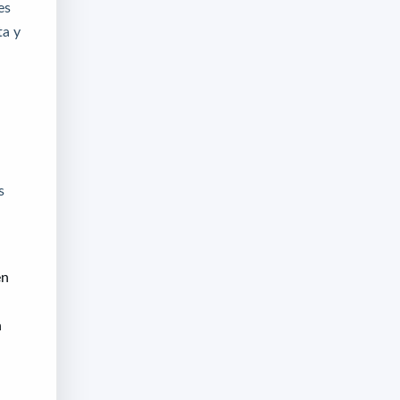
es
ta y
s
en
n