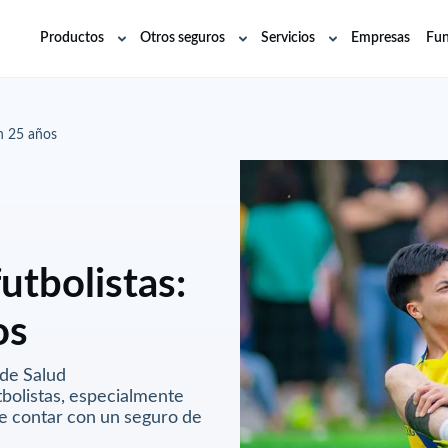
Productos
Otros seguros
Servicios
Empresas
Fun
Abrir
Abrir
Abrir
submenú
submenú
submenú
en 25 años
utbolistas:
os
 de Salud
tbolistas, especialmente
e contar con un seguro de