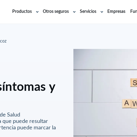
Productos
Otros seguros
Servicios
Empresas
Fun
Abrir
Abrir
Abrir
submenú
submenú
submenú
ecoz
síntomas y
 de Salud
sa que puede resultar
rtencia puede marcar la