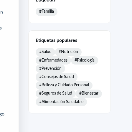
#Familia
on
s
Etiquetas populares
#Salud
#Nutrición
#Enfermedades
#Psicología
#Prevención
#Consejos de Salud
#Belleza y Cuidado Personal
#Seguros de Salud
#Bienestar
#Alimentación Saludable
sgo