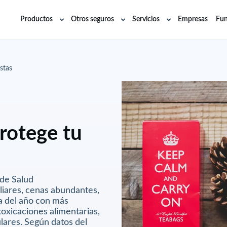
Productos
Otros seguros
Servicios
Empresas
Fun
Abrir
Abrir
Abrir
submenú
submenú
submenú
stas
rotege tu
 de Salud
iares, cenas abundantes,
a del año con más
toxicaciones alimentarias,
lares. Según datos del