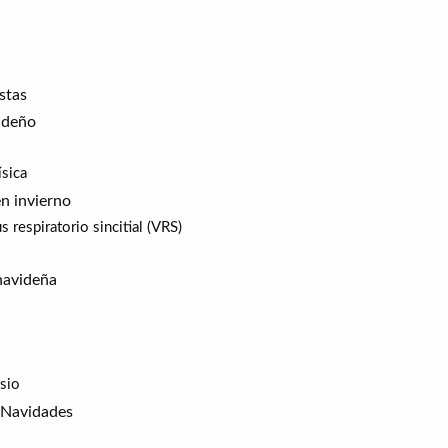
stas
videño
ísica
en invierno
 respiratorio sincitial (VRS)
 navideña
asio
s Navidades