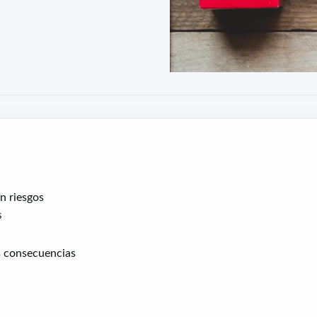
n riesgos
s
s consecuencias