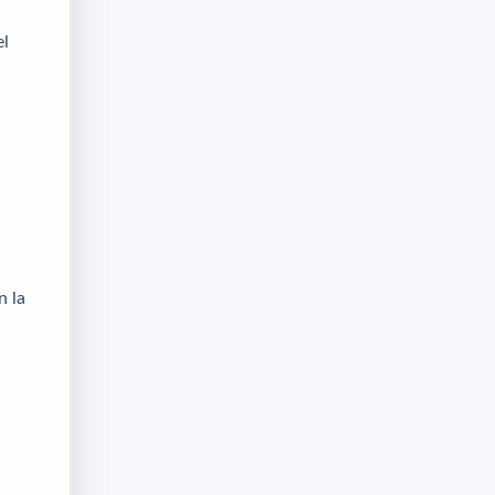
el
n la