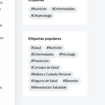
d.
a
#Nutrición
#Enfermedades
#Oftalmología
os
den
Etiquetas populares
#Salud
#Nutrición
#Enfermedades
#Psicología
#Prevención
#Consejos de Salud
#Belleza y Cuidado Personal
#Seguros de Salud
#Bienestar
a.
#Alimentación Saludable