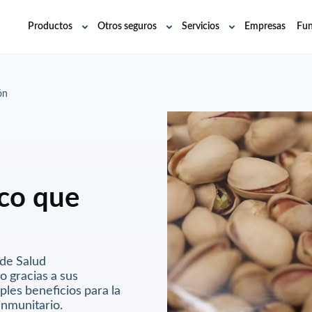
Productos
Otros seguros
Servicios
Empresas
Fun
Abrir
Abrir
Abrir
submenú
submenú
submenú
ón
eco que
 de Salud
 gracias a sus
ples beneficios para la
inmunitario.