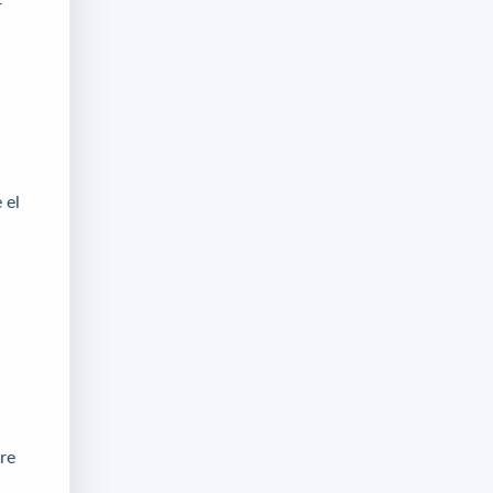
r
 el
re