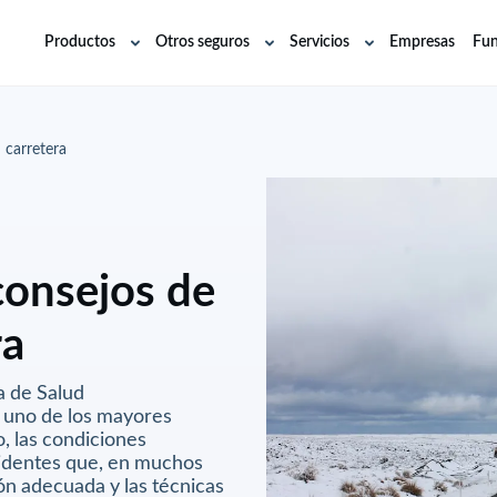
Productos
Otros seguros
Servicios
Empresas
Fun
Abrir
Abrir
Abrir
submenú
submenú
submenú
 carretera
consejos de
ra
a de Salud
 uno de los mayores
, las condiciones
identes que, en muchos
ón adecuada y las técnicas