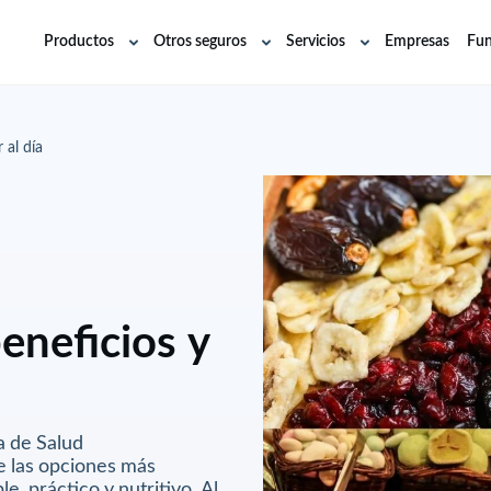
Productos
Otros seguros
Servicios
Empresas
Fun
Abrir
Abrir
Abrir
submenú
submenú
submenú
 al día
eneficios y
a de Salud
e las opciones más
, práctico y nutritivo. Al