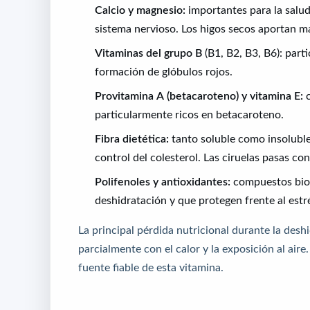
Calcio y magnesio:
importantes para la salud
sistema nervioso. Los higos secos aportan má
Vitaminas del grupo B
(B1, B2, B3, B6): part
formación de glóbulos rojos.
Provitamina A (betacaroteno) y vitamina E:
c
particularmente ricos en betacaroteno.
Fibra dietética:
tanto soluble como insoluble, 
control del colesterol. Las ciruelas pasas c
Polifenoles y antioxidantes:
compuestos bioa
deshidratación y que protegen frente al estré
La principal pérdida nutricional durante la desh
parcialmente con el calor y la exposición al air
fuente fiable de esta vitamina.