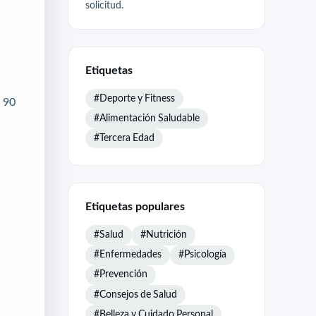
solicitud.
Etiquetas
#Deporte y Fitness
l 90
#Alimentación Saludable
#Tercera Edad
Etiquetas populares
#Salud
#Nutrición
#Enfermedades
#Psicología
#Prevención
#Consejos de Salud
#Belleza y Cuidado Personal