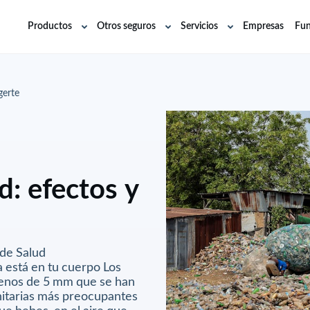
Productos
Otros seguros
Servicios
Empresas
Fun
Abrir
Abrir
Abrir
submenú
submenú
submenú
gerte
d: efectos y
 de Salud
a está en tu cuerpo Los
menos de 5 mm que se han
anitarias más preocupantes