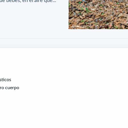
ue bebes, en el aire que...
sticos
tro cuerpo