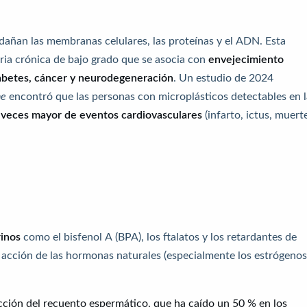
añan las membranas celulares, las proteínas y el ADN. Esta
ia crónica de bajo grado que se asocia con
envejecimiento
abetes, cáncer y neurodegeneración
. Un estudio de 2024
ne
encontró que las personas con microplásticos detectables en l
 veces mayor de eventos cardiovasculares
(infarto, ictus, muert
rinos
como el bisfenol A (BPA), los ftalatos y los retardantes de
 acción de las hormonas naturales (especialmente los estrógenos
ucción del recuento espermático, que ha caído un 50 % en los