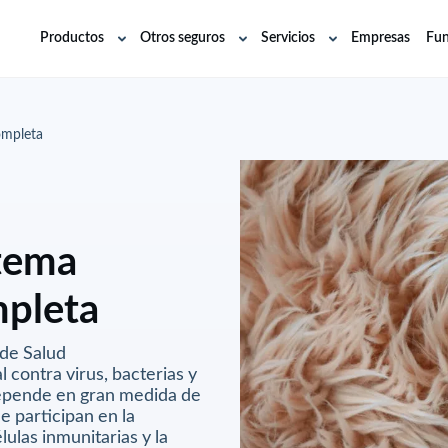
Productos
Otros seguros
Servicios
Empresas
Fun
Abrir
Abrir
Abrir
submenú
submenú
submenú
ompleta
stema
mpleta
 de Salud
 contra virus, bacterias y
depende en gran medida de
 participan en la
lulas inmunitarias y la