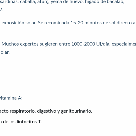
ardinas, caballa, atún), yema de huevo, hígado de bacalao,
V.
a exposición solar. Se recomienda 15-20 minutos de sol directo a
. Muchos expertos sugieren entre 1000-2000 UI/día, especialme
olar.
vitamina A:
acto respiratorio, digestivo y genitourinario.
ón de los
linfocitos T
.