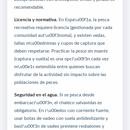
recomendable.
Licencia y normativa.
En Espa\u00f1a, la pesca
recreativa requiere licencia (gestionada por cada
comunidad aut\u00f3noma), y existen vedas,
tallas m\u00ednimas y cupos de captura que
deben respetarse. Practicar la
pesca sin muerte
(captura y suelta) es una opci\u00f3n cada vez
m\u00e1s extendida entre quienes buscan
disfrutar de la actividad sin impacto sobre las
poblaciones de peces.
Seguridad en el agua.
Si se pesca desde
embarcaci\u00f3n, el chaleco salvavidas es
obligatorio. En r\u00edos con corriente fuerte,
usar botas de vadeo con suela antideslizante y
bast\u00f3n de vadeo previene resbalones y