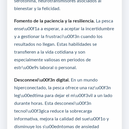
serotonina, neurotransmisores asociados al
bienestar y la felicidad.
Fomento de la paciencia y la resiliencia.
La pesca
ense\u00f1a a esperar, a aceptar la incertidumbre
y a gestionar la frustraci\u00f3n cuando los
resultados no llegan. Estas habilidades se
transfieren a la vida cotidiana y son
especialmente valiosas en periodos de
estr\u00e9s laboral o personal.
Desconnexi\u00f3n digital.
En un mundo
hiperconectado, la pesca ofrece una raz\u00f3n
leg\u00edtima para dejar el m\u00f3vil a un lado
durante horas. Esta desconexi\u00f3n
tecnol\u00f3gica reduce la sobrecarga
informativa, mejora la calidad del sue\u00f1o y
disminuye los s\u00edntomas de ansiedad