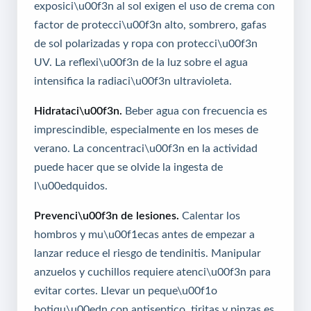
exposici\u00f3n al sol exigen el uso de crema con
factor de protecci\u00f3n alto, sombrero, gafas
de sol polarizadas y ropa con protecci\u00f3n
UV. La reflexi\u00f3n de la luz sobre el agua
intensifica la radiaci\u00f3n ultravioleta.
Hidrataci\u00f3n.
Beber agua con frecuencia es
imprescindible, especialmente en los meses de
verano. La concentraci\u00f3n en la actividad
puede hacer que se olvide la ingesta de
l\u00edquidos.
Prevenci\u00f3n de lesiones.
Calentar los
hombros y mu\u00f1ecas antes de empezar a
lanzar reduce el riesgo de tendinitis. Manipular
anzuelos y cuchillos requiere atenci\u00f3n para
evitar cortes. Llevar un peque\u00f1o
botiqu\u00edn con antiseptico, tiritas y pinzas es