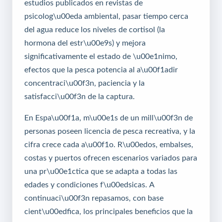
estudios publicados en revistas de
psicolog\u00eda ambiental, pasar tiempo cerca
del agua reduce los niveles de cortisol (la
hormona del estr\u00e9s) y mejora
significativamente el estado de \u00e1nimo,
efectos que la pesca potencia al a\u00f1adir
concentraci\u00f3n, paciencia y la
satisfacci\u00f3n de la captura.
En Espa\u00f1a, m\u00e1s de un mill\u00f3n de
personas poseen licencia de pesca recreativa, y la
cifra crece cada a\u00f1o. R\u00edos, embalses,
costas y puertos ofrecen escenarios variados para
una pr\u00e1ctica que se adapta a todas las
edades y condiciones f\u00edsicas. A
continuaci\u00f3n repasamos, con base
cient\u00edfica, los principales beneficios que la