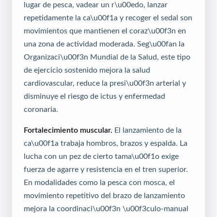
lugar de pesca, vadear un r\u00edo, lanzar
repetidamente la ca\u00f1a y recoger el sedal son
movimientos que mantienen el coraz\u00f3n en
una zona de actividad moderada. Seg\u00fan la
Organizaci\u00f3n Mundial de la Salud, este tipo
de ejercicio sostenido mejora la salud
cardiovascular, reduce la presi\u00f3n arterial y
disminuye el riesgo de ictus y enfermedad
coronaria.
Fortalecimiento muscular.
El lanzamiento de la
ca\u00f1a trabaja hombros, brazos y espalda. La
lucha con un pez de cierto tama\u00f1o exige
fuerza de agarre y resistencia en el tren superior.
En modalidades como la pesca con mosca, el
movimiento repetitivo del brazo de lanzamiento
mejora la coordinaci\u00f3n \u00f3culo-manual