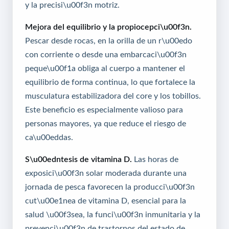
y la precisi\u00f3n motriz.
Mejora del equilibrio y la propiocepci\u00f3n.
Pescar desde rocas, en la orilla de un r\u00edo
con corriente o desde una embarcaci\u00f3n
peque\u00f1a obliga al cuerpo a mantener el
equilibrio de forma continua, lo que fortalece la
musculatura estabilizadora del core y los tobillos.
Este beneficio es especialmente valioso para
personas mayores, ya que reduce el riesgo de
ca\u00eddas.
S\u00edntesis de vitamina D.
Las horas de
exposici\u00f3n solar moderada durante una
jornada de pesca favorecen la producci\u00f3n
cut\u00e1nea de vitamina D, esencial para la
salud \u00f3sea, la funci\u00f3n inmunitaria y la
prevenci\u00f3n de trastornos del estado de