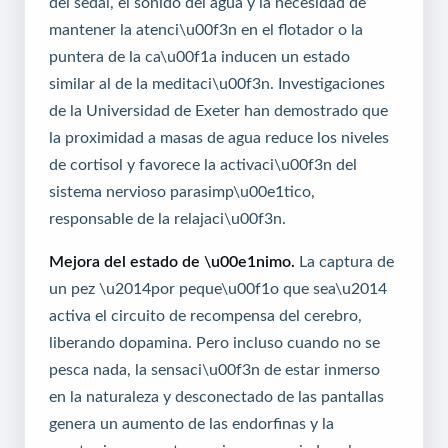
del sedal, el sonido del agua y la necesidad de
mantener la atenci\u00f3n en el flotador o la
puntera de la ca\u00f1a inducen un estado
similar al de la meditaci\u00f3n. Investigaciones
de la Universidad de Exeter han demostrado que
la proximidad a masas de agua reduce los niveles
de cortisol y favorece la activaci\u00f3n del
sistema nervioso parasimp\u00e1tico,
responsable de la relajaci\u00f3n.
Mejora del estado de \u00e1nimo.
La captura de
un pez \u2014por peque\u00f1o que sea\u2014
activa el circuito de recompensa del cerebro,
liberando dopamina. Pero incluso cuando no se
pesca nada, la sensaci\u00f3n de estar inmerso
en la naturaleza y desconectado de las pantallas
genera un aumento de las endorfinas y la