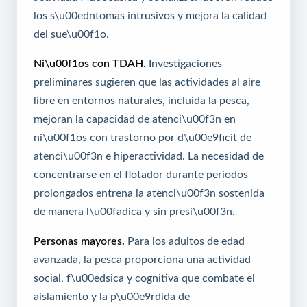
los s\u00edntomas intrusivos y mejora la calidad
del sue\u00f1o.
Ni\u00f1os con TDAH.
Investigaciones
preliminares sugieren que las actividades al aire
libre en entornos naturales, incluida la pesca,
mejoran la capacidad de atenci\u00f3n en
ni\u00f1os con trastorno por d\u00e9ficit de
atenci\u00f3n e hiperactividad. La necesidad de
concentrarse en el flotador durante periodos
prolongados entrena la atenci\u00f3n sostenida
de manera l\u00fadica y sin presi\u00f3n.
Personas mayores.
Para los adultos de edad
avanzada, la pesca proporciona una actividad
social, f\u00edsica y cognitiva que combate el
aislamiento y la p\u00e9rdida de