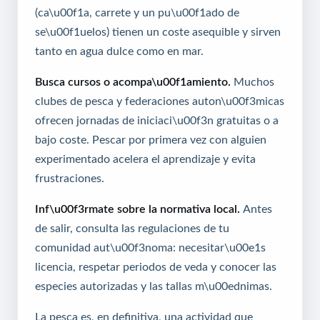
(ca\u00f1a, carrete y un pu\u00f1ado de
se\u00f1uelos) tienen un coste asequible y sirven
tanto en agua dulce como en mar.
Busca cursos o acompa\u00f1amiento.
Muchos
clubes de pesca y federaciones auton\u00f3micas
ofrecen jornadas de iniciaci\u00f3n gratuitas o a
bajo coste. Pescar por primera vez con alguien
experimentado acelera el aprendizaje y evita
frustraciones.
Inf\u00f3rmate sobre la normativa local.
Antes
de salir, consulta las regulaciones de tu
comunidad aut\u00f3noma: necesitar\u00e1s
licencia, respetar periodos de veda y conocer las
especies autorizadas y las tallas m\u00ednimas.
La pesca es, en definitiva, una actividad que