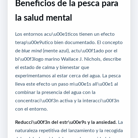
Beneficios de la pesca para
la salud mental
Los entornos acu\u00e1ticos tienen un efecto
terap\u00e9utico bien documentado. El concepto
de
blue mind
(mente azul), actu\u00f1ado por el
bi\u00f3logo marino Wallace J. Nichols, describe
el estado de calma y bienestar que
experimentamos al estar cerca del agua. La pesca
lleva este efecto un paso m\u00e1s all\u00e1 al
combinar la presencia del agua con la
concentraci\u00f3n activa y la interacci\u00f3n
con el entorno.
Reducci\u00f3n del estr\u00e9s y la ansiedad.
La
naturaleza repetitiva del lanzamiento y la recogida