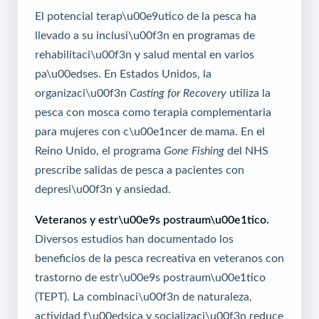
El potencial terap\u00e9utico de la pesca ha
llevado a su inclusi\u00f3n en programas de
rehabilitaci\u00f3n y salud mental en varios
pa\u00edses. En Estados Unidos, la
organizaci\u00f3n
Casting for Recovery
utiliza la
pesca con mosca como terapia complementaria
para mujeres con c\u00e1ncer de mama. En el
Reino Unido, el programa
Gone Fishing
del NHS
prescribe salidas de pesca a pacientes con
depresi\u00f3n y ansiedad.
Veteranos y estr\u00e9s postraum\u00e1tico.
Diversos estudios han documentado los
beneficios de la pesca recreativa en veteranos con
trastorno de estr\u00e9s postraum\u00e1tico
(TEPT). La combinaci\u00f3n de naturaleza,
actividad f\u00edsica y socializaci\u00f3n reduce