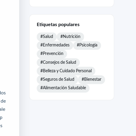
Etiquetas populares
#Salud
#Nutrición
#Enfermedades
#Psicología
#Prevención
#Consejos de Salud
#Belleza y Cuidado Personal
#Seguros de Salud
#Bienestar
#Alimentación Saludable
dos
 de
ale
op
os