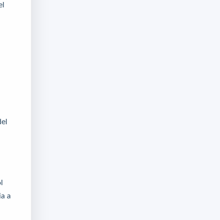
el
del
l
ia a