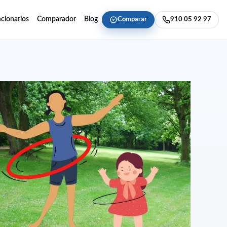
cionarios
Comparador
Blog
Comparar
910 05 92 97