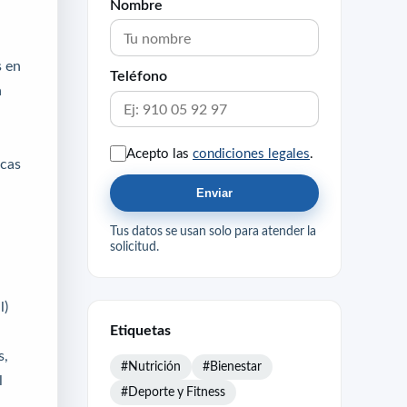
Nombre
s en
Teléfono
a
Acepto las
condiciones legales
.
icas
Enviar
Tus datos se usan solo para atender la
solicitud.
l)
Etiquetas
s,
#Nutrición
#Bienestar
l
#Deporte y Fitness