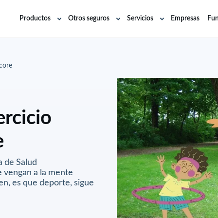
Productos
Otros seguros
Servicios
Empresas
Fun
Abrir
Abrir
Abrir
submenú
submenú
submenú
 core
ercicio
e
a de Salud
e vengan a la mente
ien, es que deporte, sigue