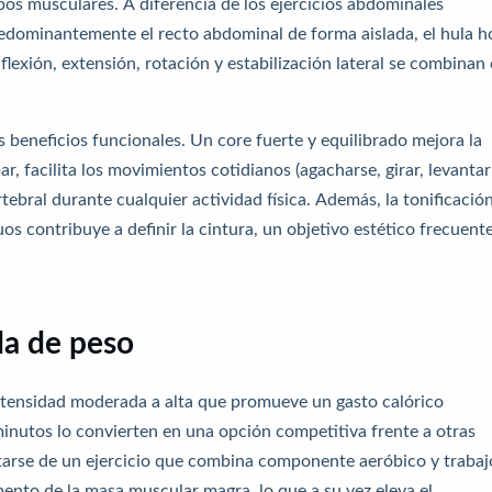
os musculares. A diferencia de los ejercicios abdominales
redominantemente el recto abdominal de forma aislada, el hula 
flexión, extensión, rotación y estabilización lateral se combinan
s beneficios funcionales. Un core fuerte y equilibrado mejora la
r, facilita los movimientos cotidianos (agacharse, girar, levantar
tebral durante cualquier actividad física. Además, la tonificació
s contribuye a definir la cintura, un objetivo estético frecuent
da de peso
intensidad moderada a alta que promueve un gasto calórico
minutos lo convierten en una opción competitiva frente a otras
atarse de un ejercicio que combina componente aeróbico y trabaj
ento de la masa muscular magra, lo que a su vez eleva el