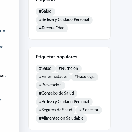
#Salud
#Belleza y Cuidado Personal
#Tercera Edad
 un
ma
Etiquetas populares
#Salud
#Nutrición
sal
,
#Enfermedades
#Psicología
#Prevención
#Consejos de Salud
e
#Belleza y Cuidado Personal
e
#Seguros de Salud
#Bienestar
#Alimentación Saludable