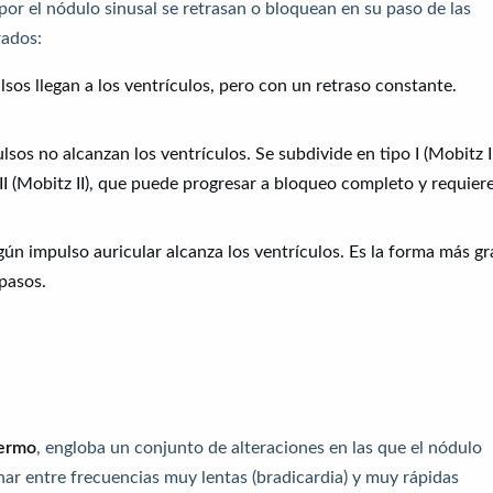
por el nódulo sinusal se retrasan o bloquean en su paso de las
rados:
sos llegan a los ventrículos, pero con un retraso constante.
sos no alcanzan los ventrículos. Se subdivide en tipo I (Mobitz I
I (Mobitz II), que puede progresar a bloqueo completo y requier
ún impulso auricular alcanza los ventrículos. Es la forma más gr
pasos.
fermo
, engloba un conjunto de alteraciones en las que el nódulo
nar entre frecuencias muy lentas (bradicardia) y muy rápidas