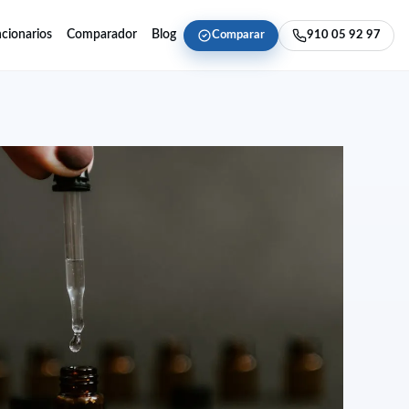
cionarios
Comparador
Blog
Comparar
910 05 92 97