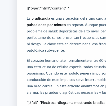
[{"type":"html","content":"
La
bradicardia
es una alteración del ritmo cardí
pulsaciones por minuto
en reposo. Aunque puede
problema de salud: deportistas de alto nivel, p
perfectamente sanos presentan frecuencias car
ni riesgo. La clave está en determinar si esa f
patológica subyacente.
El corazón humano late normalmente entre 60 y
una estructura de células especializadas situad
organismo. Cuando este nódulo genera impulsos 
conducción de esos impulsos se ve interrumpida
una bradicardia. En este artículo analizamos en 
alarma, las pruebas diagnósticas necesarias y la
"},{"alt":"Electrocardiograma mostrando bradica