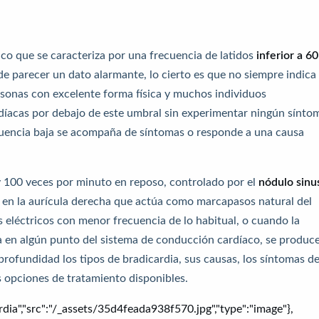
aco que se caracteriza por una frecuencia de latidos
inferior a 60
 parecer un dato alarmante, lo cierto es que no siempre indica
ersonas con excelente forma física y muchos individuos
díacas por debajo de este umbral sin experimentar ningún sínto
recuencia baja se acompaña de síntomas o responde a una causa
 100 veces por minuto en reposo, controlado por el
nódulo sinu
a en la aurícula derecha que actúa como marcapasos natural del
eléctricos con menor frecuencia de lo habitual, o cuando la
 en algún punto del sistema de conducción cardíaco, se produc
profundidad los tipos de bradicardia, sus causas, los síntomas d
s opciones de tratamiento disponibles.
rdia","src":"/_assets/35d4feada938f570.jpg","type":"image"},