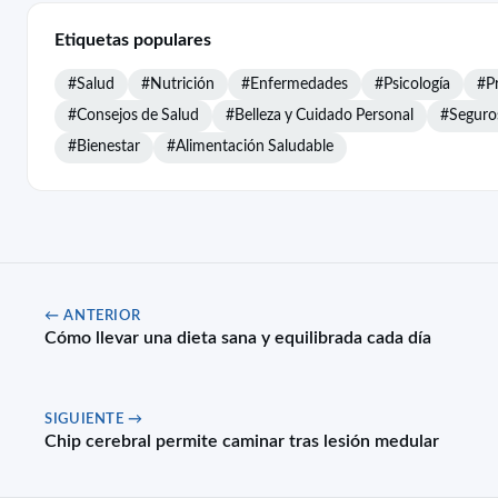
Etiquetas populares
#Salud
#Nutrición
#Enfermedades
#Psicología
#P
#Consejos de Salud
#Belleza y Cuidado Personal
#Seguro
#Bienestar
#Alimentación Saludable
← ANTERIOR
Cómo llevar una dieta sana y equilibrada cada día
SIGUIENTE →
Chip cerebral permite caminar tras lesión medular