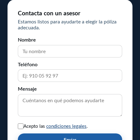
Febrero
66
Marzo
41
Marzo
1
Junio
3
Contacta con un asesor
Enero
54
Febrero
90
Enero
2
Estamos listos para ayudarte a elegir la póliza
Mayo
4
adecuada.
Enero
100
Abril
2
Nombre
Marzo
1
Febrero
3
Teléfono
Enero
4
Mensaje
Acepto las
condiciones legales
.
Enviar