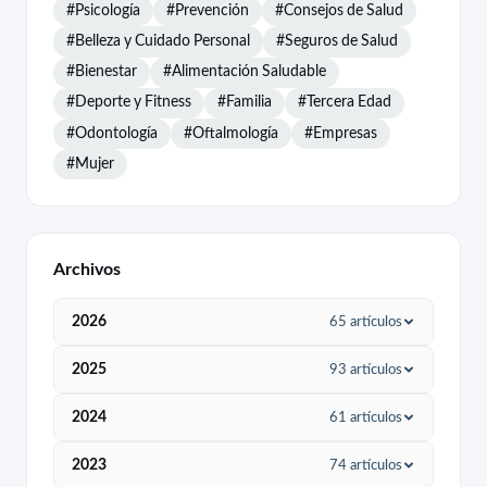
#Psicología
#Prevención
#Consejos de Salud
#Belleza y Cuidado Personal
#Seguros de Salud
#Bienestar
#Alimentación Saludable
#Deporte y Fitness
#Familia
#Tercera Edad
#Odontología
#Oftalmología
#Empresas
#Mujer
Archivos
2026
65 artículos
Agosto
5
2025
93 artículos
Julio
6
Diciembre
9
2024
61 artículos
Junio
5
Noviembre
13
Diciembre
1
2023
74 artículos