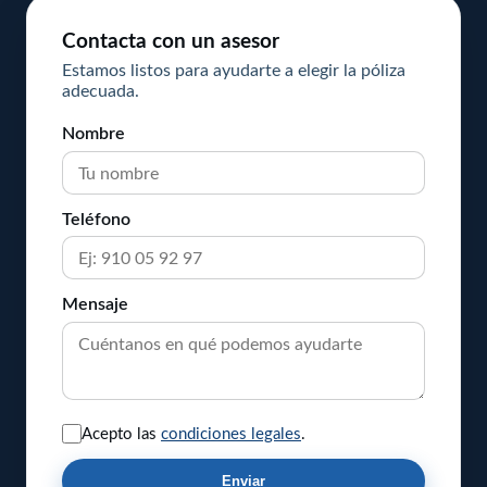
Febrero
66
Marzo
41
Marzo
1
Junio
3
Contacta con un asesor
Enero
54
Febrero
90
Enero
2
Estamos listos para ayudarte a elegir la póliza
Mayo
4
adecuada.
Enero
100
Abril
2
Nombre
Marzo
1
Febrero
3
Teléfono
Enero
4
Mensaje
Acepto las
condiciones legales
.
Enviar