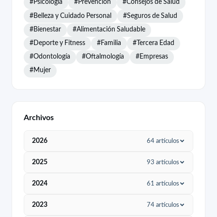
#Psicología
#Prevención
#Consejos de Salud
#Belleza y Cuidado Personal
#Seguros de Salud
#Bienestar
#Alimentación Saludable
#Deporte y Fitness
#Familia
#Tercera Edad
#Odontología
#Oftalmología
#Empresas
#Mujer
Archivos
2026
64 artículos
Agosto
4
2025
93 artículos
Julio
6
Diciembre
9
2024
61 artículos
Junio
5
Noviembre
13
Diciembre
1
2023
74 artículos
Mayo