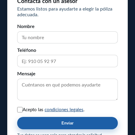
Contacta con un asesor
Enero
54
Febrero
90
Enero
2
Estamos listos para ayudarte a elegir la póliza
Mayo
4
adecuada.
Enero
100
Abril
2
Nombre
Marzo
1
Febrero
3
Teléfono
Enero
4
Mensaje
Acepto las
condiciones legales
.
Enviar