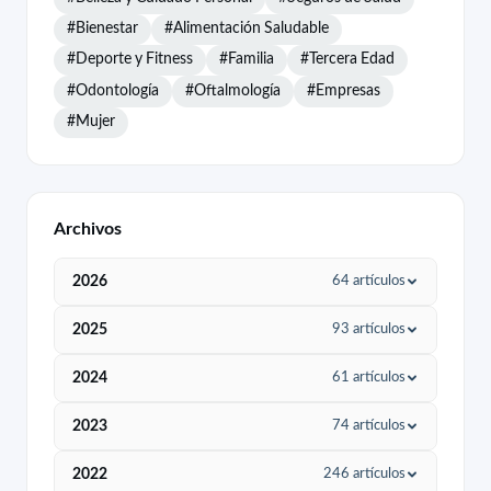
#Bienestar
#Alimentación Saludable
#Deporte y Fitness
#Familia
#Tercera Edad
#Odontología
#Oftalmología
#Empresas
#Mujer
Archivos
2026
64 artículos
Agosto
4
2025
93 artículos
Julio
6
Diciembre
9
2024
61 artículos
Junio
5
Noviembre
13
Diciembre
1
2023
74 artículos
Mayo
7
Octubre
16
Octubre
4
Septiembre
4
2022
246 artículos