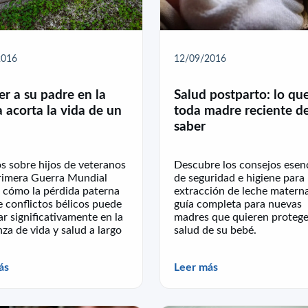
2016
12/09/2016
er a su padre en la
Salud postparto: lo qu
 acorta la vida de un
toda madre reciente d
saber
s sobre hijos de veteranos
Descubre los consejos esenc
Primera Guerra Mundial
de seguridad e higiene para 
 cómo la pérdida paterna
extracción de leche matern
 conflictos bélicos puede
guía completa para nuevas
r significativamente en la
madres que quieren protege
za de vida y salud a largo
salud de su bebé.
ás
Leer más