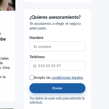
¿Quieres asesoramiento?
Te ayudamos a elegir el seguro
adecuado.
e
Nombre
ebe
Teléfono
iales
la
a. Una
r la
Acepto las
condiciones legales
.
Enviar
Tus datos se usan solo para atender la
solicitud.