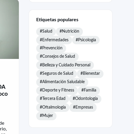
Etiquetas populares
#Salud
#Nutrición
#Enfermedades
#Psicología
#Prevención
#Consejos de Salud
#Belleza y Cuidado Personal
#Seguros de Salud
#Bienestar
#Alimentación Saludable
FDA
#Deporte y Fitness
#Familia
oco
#Tercera Edad
#Odontología
#Oftalmología
#Empresas
#Mujer
 de
rio,