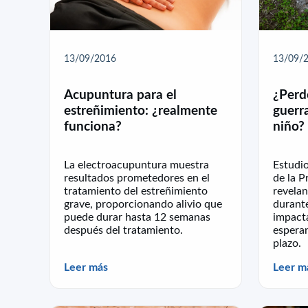
13/09/2016
13/09/
Acupuntura para el
¿Perd
estreñimiento: ¿realmente
guerra
funciona?
niño?
La electroacupuntura muestra
Estudio
resultados prometedores en el
de la 
tratamiento del estreñimiento
revelan
grave, proporcionando alivio que
durante
puede durar hasta 12 semanas
impacta
después del tratamiento.
esperan
plazo.
Leer más
Leer m