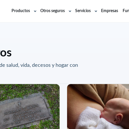
Productos
Otros seguros
Servicios
Empresas
Fun
Abrir
Abrir
Abrir
submenú
submenú
submenú
ros
 de salud, vida, decesos y hogar con